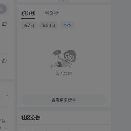
复
积分榜
荣誉榜
近7日
近30日
至今
暂无数据
一、H
查看更多榜单
社区公告
于将
"<b