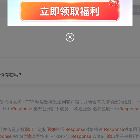
发表回
实例存在吗？
您得以将 HTTP 响应数据发送到客户端，并包含有关该响应的信息。 
Http
Response
类型公开以下成员。 构造函数 名称说明Http
Response
转并传递参数
输出
二进制
图像
技巧
Response
对象概述
Response
对象用
ponse
.Write("
输出
字符串"+"<br>");
Response
.Write("
输出
字符串数组"+