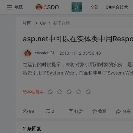
全部
C#综合技术
导航
社区
C#
帖子详情
asp.net中可以在实体类中用Res
2010-11-12 05:56:40
xiaoniqiu51
在运行的时候提示，未将对象引用到对象的实例，是不
我都引用了System.Web，前面也申明了System.Web.Ht
给本帖投票
89
2
打赏
分享
收藏
2 条
回复