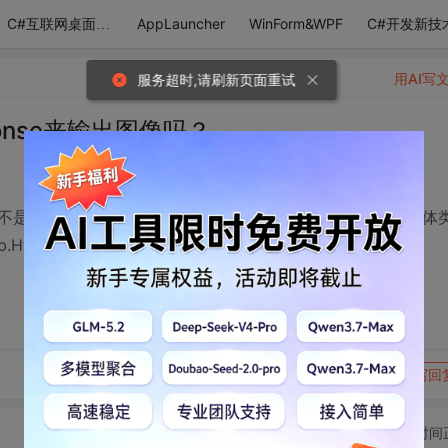
AppLauncher
WinForm&WPF
C#开发新技
C#互联网桌面应用
用AI写
服务超时,请刷新页面重试
ponse来输出图像吗？
是在实体类中不可以用Response输出内容啊，引用中与实体
tpResponse response；
转发到动态
举报
写回
切换为时间