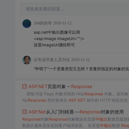
请发表友善的回复…
304的的哥
2010-11-12
asp.net中输出图像可以用
<asp:Image ImageUrl=""/>
设置ImageUrl属性即可
以专业开发人员为伍
2010-11-12
“申明了”一个变量类型又怎样？变量所指定的对象的
ASP.NET
页面对象 –
Response
获取与该 Page 对象关联的 Http
Response
对象。该对象使
ttp
Response
类封装来自
ASP.NET
操作的 HTTP 响应信息。
ASP.Net
从入门到精通---
Response
对象的使用
Response
对象
Response
对象概述在页面
中
输出
数据页面跳
数据从服务器发送回客户端浏览器。 在页面
中
输出
数据
Res