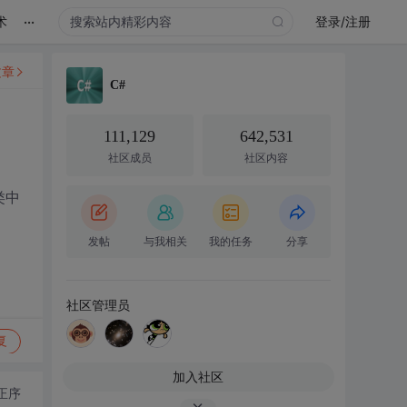
...
术
登录/注册
文章
C#
111,129
642,531
社区成员
社区内容
类中
发帖
与我相关
我的任务
分享
社区管理员
复
加入社区
正序