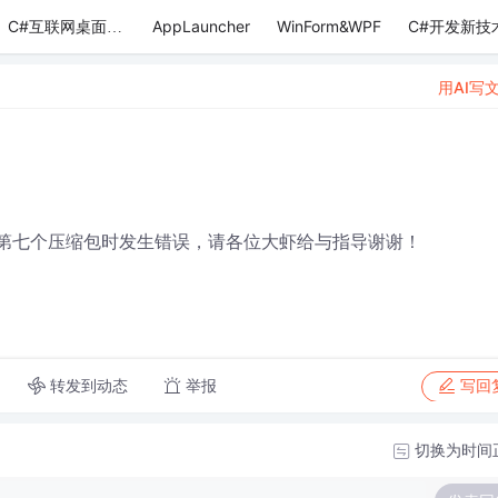
AppLauncher
WinForm&WPF
C#开发新技
C#互联网桌面应用
用AI写
到第七个压缩包时发生错误，请各位大虾给与指导谢谢！
转发到动态
举报
写回
切换为时间