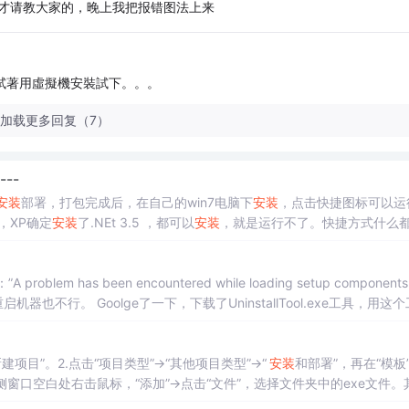
所以才请教大家的，晚上我把报错图法上来
，試著用虛擬機安裝試下。。。
加载更多回复（7）
---
安装
部署，打包完成后，在自己的win7电脑下
安装
，点击快捷图标可以运
，XP确定
安装
了.NEt 3.5 ，都可以
安装
，就是运行不了。快捷方式什么
blem has been encountered while loading setup components
器也不行。 Goolge了一下，下载了UninstallTool.exe工具，用这
项目”。2.点击“项目类型”->“其他项目类型”->“
安装
和部署”，再在“模板
侧窗口空白处右击鼠标，“添加”->点击“文件”，选择文件夹中的exe文件。
开始菜单上的图标。4.单击“文件系统”中的“