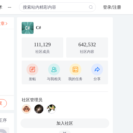
...
术
登录/注册
文章
C#
111,129
642,532
社区成员
社区内容
发帖
与我相关
我的任务
分享
社区管理员
复
正序
加入社区