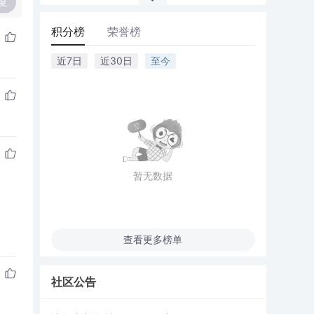
复
积分榜
荣誉榜
近7日
近30日
至今
暂无数据
查看更多榜单
社区公告