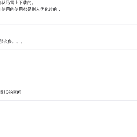
都从迅雷上下载的。
们使用的使用都是别人优化过的，
那里那么多。。。
概1G的空间