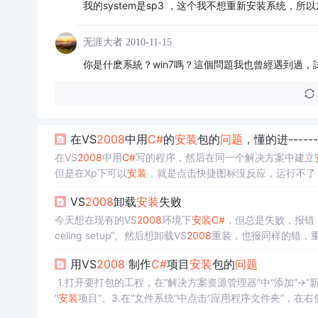
我的system是sp3 ，这个我不想重新安装系统，
无涯大者
2010-11-15
你是什麽系統？win7嗎？這個問題我也曾經遇到過
在VS
2008
中用
C#
的
安装
包的
问题
，懂的进------
在VS
2008
中用
C#
写的程序，然后在同一个解决方案中建立
但是在Xp下可以
安装
，就是点击快捷图标没反应，运行不了
就是打不开。在线等解决方案--------
VS
2008
卸载
安装
失败
今天想在现有的VS
2008
环境下
安装
C#
，但总是失败，报错：”A pro
celing setup“。然后想卸载VS
2008
重装，也报同样的错，重启机
卸载VS
2008
，然后重装VS
2008
，并
用VS
2008
制作
C#
项目
安装
包的
问题
1.打开要打包的工程，在“解决方案资源管理器”中“添加”->“新建
“
安装
项目”。3.在“文件系统”中点击“应用程序文件夹”，在右
把程序用到的ico图标文件也添加进去，用作
安装
快捷方式和