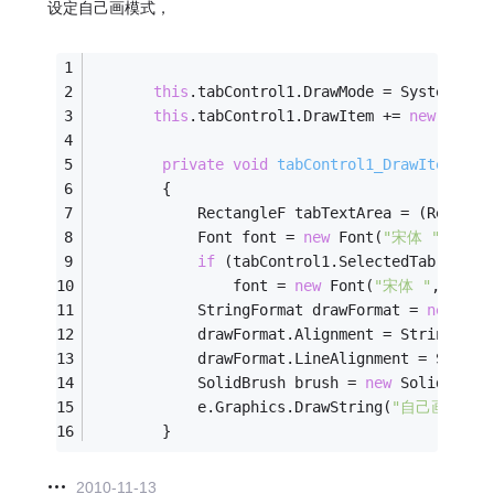
设定自己画模式，
this
.tabControl1.DrawMode = System.Win
this
.tabControl1.DrawItem += 
new
 Syste
private
void
tabControl1_DrawItem
(obj
        {
            RectangleF tabTextArea = (Rectang
            Font font = 
new
 Font(
"宋体 "
, 
9F
);
if
 (tabControl1.SelectedTab == ta
                font = 
new
 Font(
"宋体 "
, 
9F
, F
            StringFormat drawFormat = 
new
 Str
            drawFormat.Alignment = StringAlig
            drawFormat.LineAlignment = String
            SolidBrush brush = 
new
 SolidBrush
            e.Graphics.DrawString(
"自己画"
, fo
        }
2010-11-13