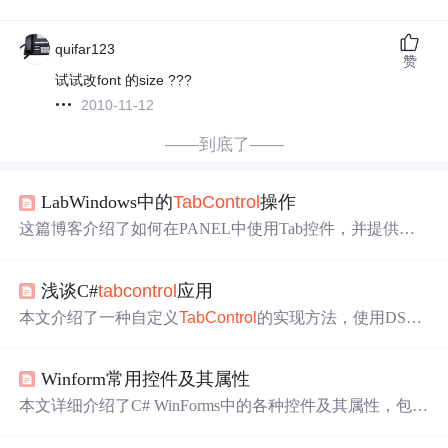
quifar123
赞
试试改font 的size ???
2010-11-12
——到底了——
LabWindows中的
TabControl
操作
这篇博客介绍了如何在PANEL中使用Tab控件，并提供了
详细的操作步骤。首先，通过GetPanelHandleFromTabPage
函数获取了不同窗口的面板ID，分别是TPANELdqt和TPA
浅谈C#
tabcontrol
应用
NELdqw。接着设置了图例名称、
标签
字体大小，并
激活
了指定的Tab页。最后，博客还涉及到设置图例属性和面板
本文介绍了一种自定义
TabControl
的实现方法，使用DSkin
操作的一般方法。
界面库来增强Winform应用的外观，提供了丰富的扩展属性
和功能，例如自定义
标签
页样式、动态调整
标签
宽度等。
Winform常用控件及其属性
本文详细介绍了C# WinForms中的各种控件及其属性，包括
Form窗体、Label
标签
、TextBox文本框、ComboBox组合
框、ListBox列表框、MenuStrip菜单栏、ToolStrip工具栏、