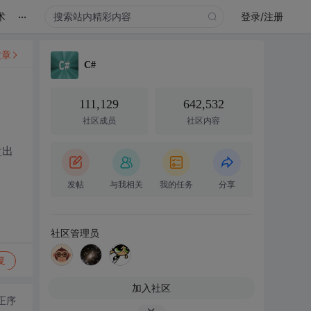
...
术
登录/注册
文章
C#
111,129
642,532
社区成员
社区内容
盘出
发帖
与我相关
我的任务
分享
社区管理员
复
加入社区
正序