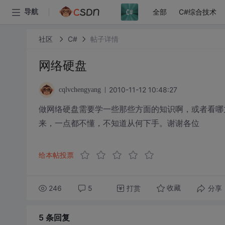
全部
C#综合技术
导航
社区
C#
帖子详情
网络硬盘
2010-11-12 10:48:27
cqlvchengyang
做网络硬盘需要学一些那些方面的知识啊，或者看哪
来，一点都不懂，不知道从何下手。谢谢各位
给本帖投票
246
5
打赏
分享
收藏
5 条
回复