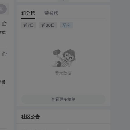
复
积分榜
荣誉榜
近7日
近30日
至今
布式
暂无数据
销模
查看更多榜单
社区公告