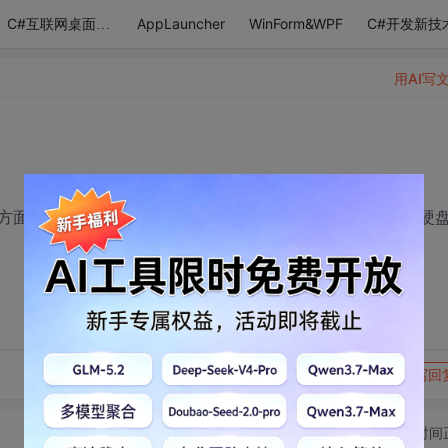
AppLauncher
WinForm&WPF
C#开发新技
C#互联网桌面应用
用AI写
方面的书？刚学C#不久，但是接下来的两个月要做一个网络硬
转发到动态
举报
写回
切换为时间