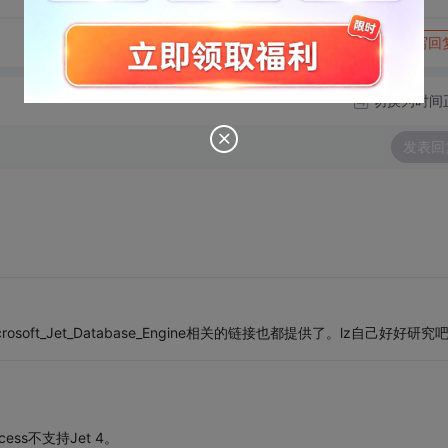
转发到动态
举报
写回
切换为时间
发表回
i/Microsoft_Jet_Database_Engine相关的链接也都提供了。lz自己好好研究
ess不支持Jet 4。