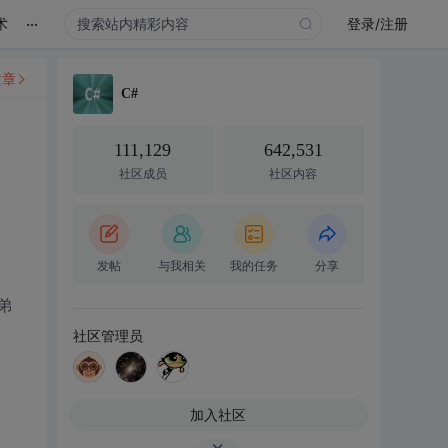
...
术
登录/注册
文章
C#
，
111,129
642,531
社区成员
社区内容
发帖
与我相关
我的任务
分享
弟
社区管理员
加入社区