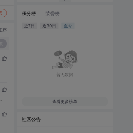
积分榜
荣誉榜
复
近7日
近30日
至今
正序
复
暂无数据
吧。
查看更多榜单
社区公告