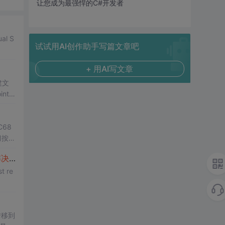
让您成为最强悍的C#开发者
al S
试试用AI创作助手写篇文章吧
+ 用AI写文章
建文
ntFi
解决
办法给出！
t re
转移到