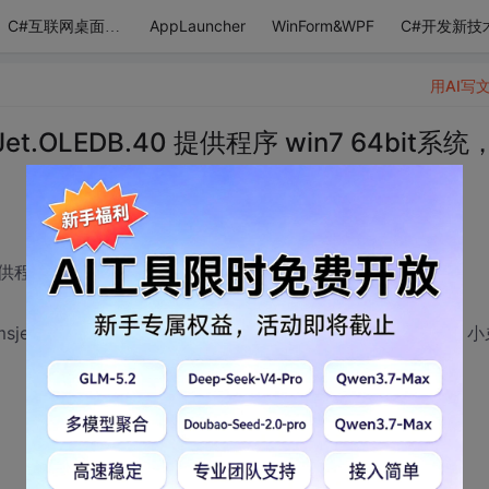
AppLauncher
WinForm&WPF
C#开发新技
C#互联网桌面应用
用AI写
t.OLEDB.40 提供程序 win7 64bit系统
 提供程序 win7 64bit系统，怎么解决？
sjetoledb40.dll”这种办法，也不行，高手们帮着解决一下，小