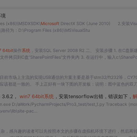
环境
 (x86)\MSDXSDK\
Microsoft
DirectX SDK (June 2010) 2.安装Visu
D:\Program Files (x86)\MSVisualStu
7
64
bit
操作
系统
，安装SQL Server 2008 R2 二、 安装步骤 1. 在C盘新
exe安装文件拷贝到C盘“SharePointFiles”文件夹内 3. 在运行中，输入c:\SharePoi
开发板：说明：图中蓝色的双刀按钮
 说明：目前使用win10
64
bit
的机器开发上述开发板并未发现有任何驱动问题 CY7C68013A:
 3.6.2，
win7
64
bit
系统
，安装tensorflow出错，错误如下，
n.exe D:/aWork/PycharmProjects/Pro3_test/test_1.py Traceback (mos
est\venv\lib\site-pac...
对比较复杂，感兴趣的读者可以先按照本文的步骤在虚拟机环境下进行，然后再