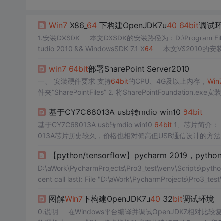
Win7
X86_
64
下构建OpenJDK7u
40
64
bit
调试
1.安装DXSDK 本文DXSDK的安装路径为：D:\Program Files
tudio 2010 && WindowsSDK 7.1 X
64
本文VS2010的安装路径为：
win7
64
bit
部署SharePoint Server2010
一、 安装硬件要求 支持
64
bit
的CPU、4G及以上内存，
Win
件夹“SharePointFiles” 2. 将SharePointFoundation.
les\Shar
基于CY7C68013A usb转mdio win10
64
bit
基于CY7C68013A usb转mdio win10
64
bit
1、芯片简介： 目前市场上主流的实现USB通信的方案主要是基于stm32/ft232等，CY7C68
013A芯片历史较久，价格也相对偏高但USB通信设计的方法应该都是一致的。 手上正好有一块下图的
存在明显接触不良的现象，建议直接将其短路
【python/tensorflow】pycharm 2019，python
可以简单理解为带有USB接口8051芯片 .
D:\aWork\PycharmProjects\Pro3_test\venv\Scripts\pytho
cent call last): File "D:\aWork\PycharmProjects\Pro3_t
图解
Win7
下构建OpenJDK7u
40
32
bit
调试环境
0.说明 在Windows平台编译并调试OpenJDK7相