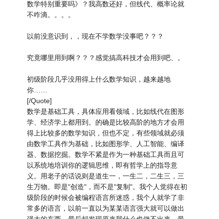
数学特别重要吗》？我高数还好，但线代、概率论就
不咋滴。。。。
以前没意识到，，现在不学数学没事吧？？？
究竟哪里用到啊？？？感觉搞高科技才会用到吧、。
初级阶段几乎没用得上什么数学知识，越来越地
你……
[/Quote]
数学是基础工具，具体应用看领域，比如线代在图形
学、经济学上都用到。的确是比较高阶的地方才会用
得上比较多的数学知识，但也不定，有些领域就必须
由数学工具作为基础，比如图形学、人工智能、编译
器、数据挖掘。数学不紧是作为一种基础工具而且可
以系统地培训你的逻辑思维，即有哲学上的指导意
义。用老子的话说则是道生一，一生二，二生三，三
生万物。即是"创造"，而不是"复制"。我个人觉得在初
级阶段的时候会被编程语言所迷惑，我个人就学了非
常多的语言，以前一直以为某某语言强大就可以做出