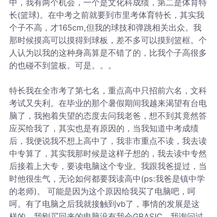
中，我有两个机会，一个是文化科成绩，第二是体育特
长(篮球)。在中考之前就要到市里考体育特长，其实我
个子不高，才165cm,但我的球技和弹跳相关出众。我
那时候摸高可以摸得到球板，差不多可以摸到篮框。个
人认为以我的这种身高算是不错了的，比我个子高很多
的也碰不到篮板。可是。。。
特长我在全市考了第七名，重点高中只招前六名，文科
考试又失利。在毕业的那个暑假期间我越来渴望有台电
脑了，我抱着失望的态度去问我老爸，想不到其竟然答
应买给我了，其实也是有原因的，当我知道中考成绩
后，我便说我不想上高中了，我非市重点不读，我去读
中专算了，其实我那时候是这样子想的，我去读中专然
后接着上大专，要读电脑这个专业。我跟我爸提过，当
时他很生气，无论如何都要我读高中(ps:我爸是镇中学
的老师)。 可能是因为这个原因给我买了电脑吧，呵
呵。有了电脑之后我就接触到vb了，事情的发展是这
样的，我刚买回来的电脑没有我会GBASIC，我询问过