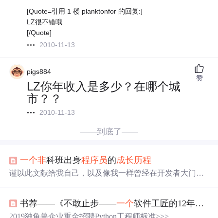
[Quote=引用 1 楼 planktonfor 的回复:]
LZ很不错哦
[/Quote]
2010-11-13
pigs884
赞
LZ你年收入是多少？在哪个城
市？？
2010-11-13
——到底了——
一个
非
科班出身
程序员
的
成长
历程
谨以此文献给我自己，以及像我一样曾经在开发者大门口
徘徊的兄弟姐妹们和坚守在开发岗位的前辈同仁们，并向
曾经帮助我、指导我的师长们敬以崇高的敬意。以此篇文
书荐——《不敢止步——
一个
软件工匠的12年》（熊节）
章为开端，作为我在博客园开始博客之旅的开端，希望能
够在博客园的这条写技术博客、分享技术心得的道上渐行
2019独角兽企业重金招聘Python工程师标准>>> ...