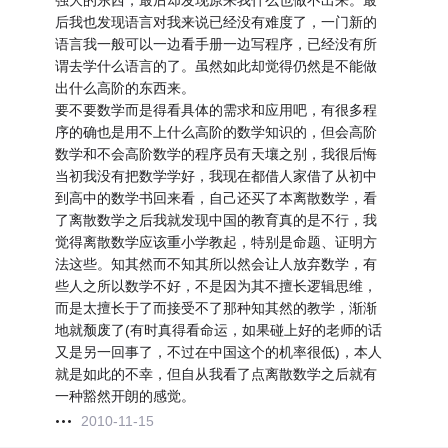
强大的东西，最后却发现原来我什么也做不出来。最
后我也发现语言对我来说已经没有难度了，一门新的
语言我一般可以一边看手册一边写程序，已经没有所
谓去学什么语言的了。虽然如此却觉得仍然是不能做
出什么高阶的东西来。
要不要数学而是得看具体的需求和应用吧，有很多程
序的确也是用不上什么高阶的数学知识的，但会高阶
数学和不会高阶数学的程序员有天壤之别，我很后悔
当初我没有把数学学好，我现在都借人家借了从初中
到高中的数学书回来看，自己还买了本离散数学，看
了离散数学之后我就发现中国的教育真的是不行，我
觉得离散数学应该重小学教起，特别是命题、证明方
法这些。知其然而不知其所以然会让人放弃数学，有
些人之所以数学不好，不是因为其不擅长逻辑思维，
而是太擅长于了而接受不了那种知其然的教学，渐渐
地就颓废了(有时真得看命运，如果碰上好的老师的话
又是另一回事了，不过在中国这个的机率很低)，本人
就是如此的不幸，但自从我看了点离散数学之后就有
一种豁然开朗的感觉。
2010-11-15