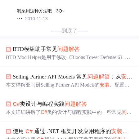
我采用这种方法吧，3Q~
2010-11-13
——到底了——
BTD模组助手常见
问题
解答
BTD Mod Helper是用于修改《Bloons Tower Defense 6》等
游戏的API工具，采用
C#
语言，基于Unity引擎。本文针对
新手使用该工具
时
遇到
的
问题
，如
安装
配置环境、避免游
Selling Partner API Models 常见
问题
解答
：从
安装
到
戏版本不匹配、编译和自动
部署
模组等，给出了解决步
骤，助新手顺利入门。
本文详解亚马逊Selling Partner API Models的
安装
、配置与
部署
全流程，涵盖多语言客户端（Python/Java/
C#
/JavaScrip
t）的获取与构建方法，速率限制设置、LWA授权错误处
C#
类设计与编程实践
问题
解答
理，以及SDK生成常见
问题
解决方案，面向开发者提供基
于OpenAPI模型的SP API集成实践指导。
本文详细讲解了
C#
类的设计与编程实践中的一些常见
问题
及解决方案，包括使用MemberwiseClone方法实现对象复
制、泛型应用、扩展方法优化、用户控件开发等内容。还
使用
C#
通过 .NET 框架开发应用程序的
安装
与环
涉及ClickOnce
部署
权限设置、Windows
安装
程序适用场景
以及表单身份验证机制。