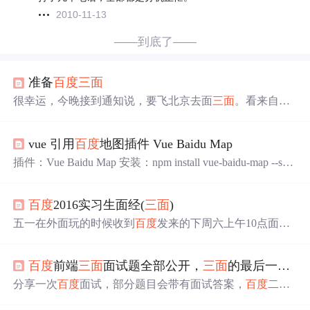
2010-11-13
——到底了——
准备
百度
三面
很幸运，今晚接到通知说，要飞北京去面
三面
。看来自己
还是不够冷静啊，接到电话说给我两个
消息
，一个好
消息
和一个坏
消息
。好
消息
是前面两面都已经过了，坏
消息
是
vue 引用
百度
地图插件 Vue Baidu Map
要自己出机票钱去面试。听到坏
消息
，我当时心里虽然高
兴，但是，表现出来的确是不乐意。 收集下，前人
三面
的
插件：Vue Baidu Map 安装：npm install vue-baidu-map --sav
经过： 1、一开始就上来问上次笔试中一道题，是进一步
e 难点： 1：地图的引用 2：地图上标记点的画法 3：
消息
往深处问。俺粗心大意，竟然看错了代码导致问题
没
有答
窗体的自定义画法 4：自带的点显示的窗体的屏蔽 全局注
上来，郁闷了。紧接着是一道智力题，
百度
2016实习生面经(
三面
)
册： import Vue from 'vue' import BaiduMap from 'vue-baidu-
map' ​ Vue.use(BaiduMap, {...
五一在外面玩的时候收到
百度
发来的下周六上午10点面试
的通知，那是一个兴奋啊。唉，导致了五一玩的那叫一个
纠结呀。一边玩一边想着面试的事，真叫痛并快乐着。嘿
百度
前端
三面
面试题全部公开，
三面
的最后一个问题令我窒息
嘿。终于体会到了心在曹营身在汉的感觉。五一过后，便
返回学校了。返回学校之后，便是疯狂的刷题，复习以前
分享一次
百度
面试，部分题目会带有面试答案，
百度
二面
的知识。数据结构、操作系统、计算机网络、linux、C+
三面
都有手写代码的环节，对于动手能力弱的小伙伴来说