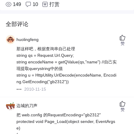
149
10
打赏
全部评论
huolingfeng
赞
那这样吧，根据查询串自己处理
string qs = Request.Url.Query;
string encodeName = getQValue(qs,"name") //自己实
现提取querystring中的值
string u = HttpUtility.UrlDecode(encodeName, Encodi
ng.GetEncoding("gb2312"))
2010-11-15
边城的刀声
赞
把 web.config 的RequestEncoding="gb2312"
protected void Page_Load(object sender, EventArgs
e)