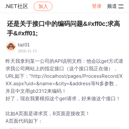
.NET社区
登录
频道
加入
帖子详情
社区
.NET社区
还是关于接口中的编码问题&#xff0c;求高
手&#xff01;
taz01
2010-11-13
昨天我拿到某一公司的API说明文档：他会以get方式请
求我公司网站上的指定接口（这个接口我正在做），
URL如下："http://localhost/pages/ProcessRecord/X
XX.aspx?uid=&name=&city=&address等N多参数，
并且中文用gb2312来编码！
好了，现在我要模拟这个get请求，好来做这个接口！
比如A页面是请求页，B页面是接收页！
A页面代码如下：