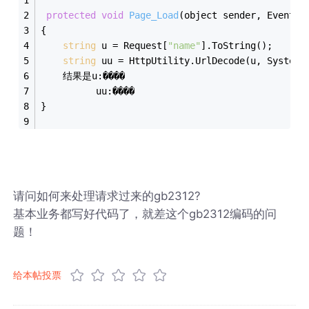
protected
void
Page_Load
(object sender, EventAr
{
string
 u = Request[
"name"
].ToString();
string
 uu = HttpUtility.UrlDecode(u, System.
    结果是u:����
          uu:����
}
请问如何来处理请求过来的gb2312?
基本业务都写好代码了，就差这个gb2312编码的问
题！
给本帖投票