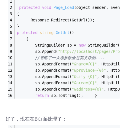
protected
void
Page_Load
(object sender, EventAr
{
      Response.Redirect(GetUrl());
}
protected
string
GetUrl
()
    {
        StringBuilder sb = 
new
 StringBuilder();
        sb.Append(
"http://localhost/pages/Proces
//省略了一大堆参数全是英文版的....
        sb.AppendFormat(
"&name={0}"
, HttpUtility
        sb.AppendFormat(
"&province={0}"
, HttpUti
        sb.AppendFormat(
"&city={0}"
, HttpUtility
        sb.AppendFormat(
"&area={0}"
, HttpUtility
        sb.AppendFormat(
"&address={0}"
, HttpUtil
return
 sb.ToString();     }
好了，现在在B页面处理了：