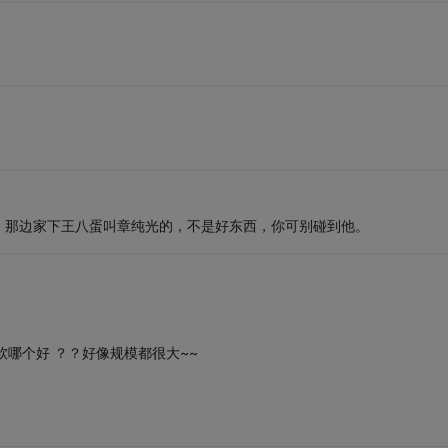
。那边家下王八蛋叫章纯光的，不是好东西，你可别碰到他。
软哪个好 ？？好像规模都很大~~