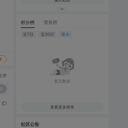
积分榜
荣誉榜
近7日
近30日
至今
复
正序
暂无数据
复
查看更多榜单
社区公告