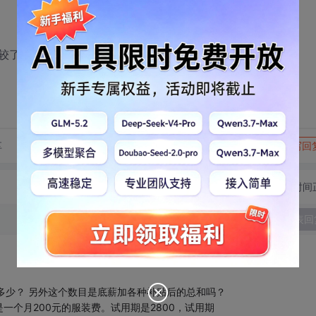
较了解的人解答。先谢谢了！
转发到动态
举报
享
写回
切换为时间
发表回
能得多少？ 另外这个数目是底薪加各种补贴后的总和吗？
个月200元的服装费。试用期是2800，试用期