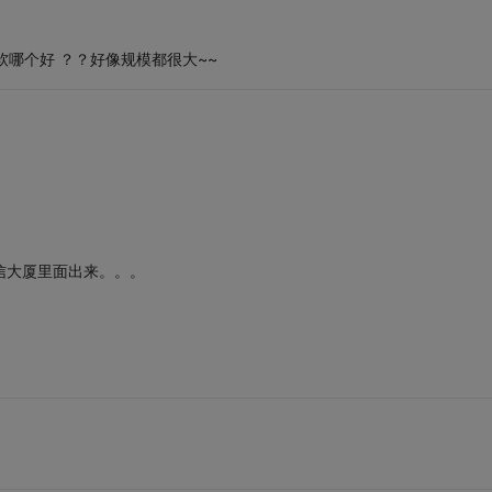
软哪个好 ？？好像规模都很大~~
信大厦里面出来。。。