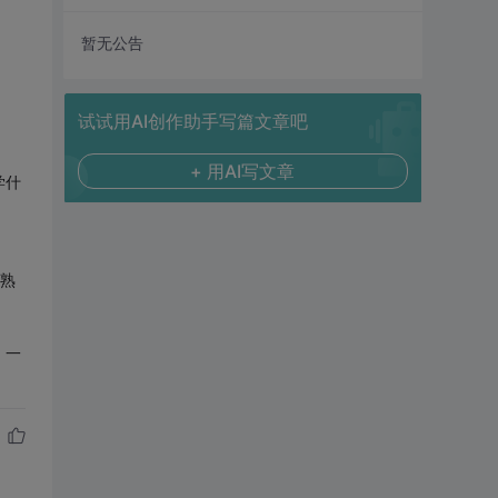
暂无公告
试试用AI创作助手写篇文章吧
+ 用AI写文章
学什
熟
。一