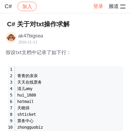
C#
登录
频道
加入
帖子详情
社区
C#
C# 关于对txt操作求解
ak47bigsea
2010-11-13
假设txt文档中记录了如下行：
青青的亲亲
天天在线票务
清儿amy
hui_1888
hotmail
天晓得
shticket
票务中心
zhongguobiz