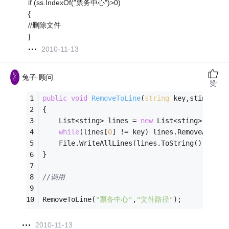
if (ss.IndexOf("票务中心")>0)
{
//删除文件
}
2010-11-13
兔子-顾问
赞
public
void
RemoveToLine
(
string
 key,sting fil
{
    List<sting> lines = 
new
 List<sting>(File.
while
(lines[
0
] != key) lines.RemoveAt(
0
);
    File.WriteAllLines(lines.ToString(),filep
}
//调用
RemoveToLine(
"票务中心"
,
"文件路径"
);
2010-11-13