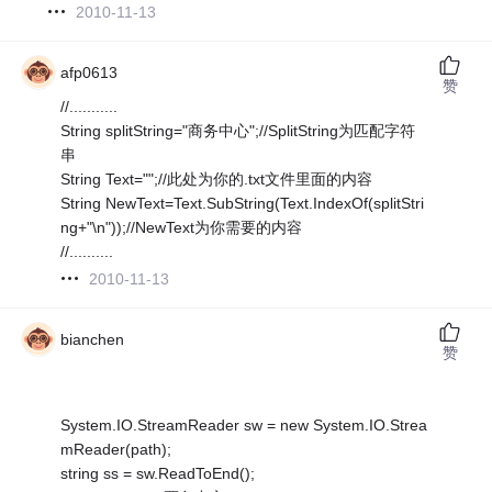
2010-11-13
afp0613
赞
//...........
String splitString="商务中心";//SplitString为匹配字符
串
String Text="";//此处为你的.txt文件里面的内容
String NewText=Text.SubString(Text.IndexOf(splitStri
ng+"\n"));//NewText为你需要的内容
//..........
2010-11-13
bianchen
赞
System.IO.StreamReader sw = new System.IO.Strea
mReader(path);
string ss = sw.ReadToEnd();