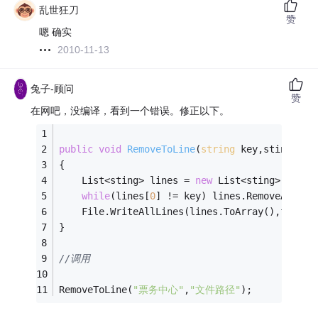
乱世狂刀
赞
嗯 确实
2010-11-13
兔子-顾问
赞
在网吧，没编译，看到一个错误。修正以下。
public
void
RemoveToLine
(
string
 key,sting fil
{
    List<sting> lines = 
new
 List<sting>(File.
while
(lines[
0
] != key) lines.RemoveAt(
0
);
    File.WriteAllLines(lines.ToArray(),filepa
}
//调用
RemoveToLine(
"票务中心"
,
"文件路径"
);