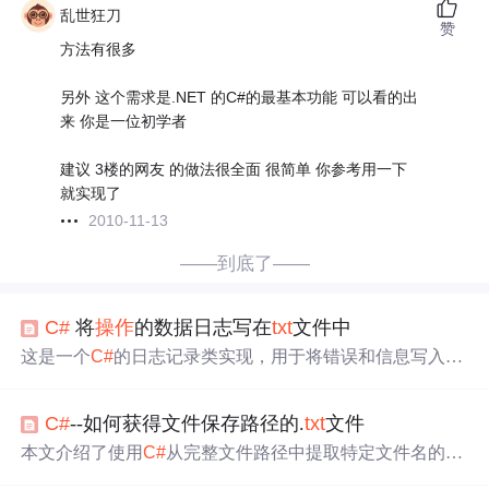
乱世狂刀
赞
方法有很多
另外 这个需求是.NET 的C#的最基本功能 可以看的出
来 你是一位初学者
建议 3楼的网友 的做法很全面 很简单 你参考用一下
就实现了
2010-11-13
——到底了——
C#
将
操作
的数据日志写在
txt
文件中
这是一个
C#
的日志记录类实现，用于将错误和信息写入文
本日志文件。代码利用`StreamWriter`创建或追加日志文
件，并在`App.config`中配置日志保存路径。在出现异常
C#
--如何获得文件保存路径的.
txt
文件
时，会记录详细的错误信息。
本文介绍了使用
C#
从完整文件路径中提取特定文件名的方
法，包括三种不同的实现方式，并提供了具体的代码示