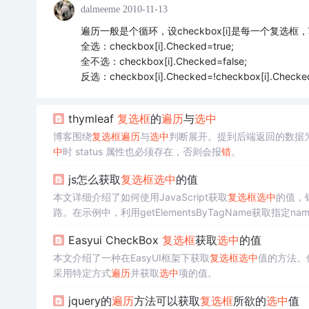
dalmeeme
2010-11-13
遍历一般是个循环，设checkbox[i]是每一个复选框
全选：checkbox[i].Checked=true;
全不选：checkbox[i].Checked=false;
反选：checkbox[i].Checked=!checkbox[i].Checke
thymleaf
复选框
的
遍历
与
选中
博客围绕
复选框
遍历
与
选中
判断展开。提到后端返回的数据为L
中
时 status 属性也必须存在，否则会报
错
。
js怎么获取
复选框
选中
的值
本文详细介绍了如何使用JavaScript获取
复选框
选中
的值，
路。在示例中，利用getElementsByTagName获取指定na
Easyui CheckBox
复选框
获取
选中
的值
本文介绍了一种在EasyUI框架下获取
复选框
选中
值的方法。
采用特定方式
遍历
并获取
选中
项的值。
jquery的
遍历
方法可以获取
复选框
所欲的
选中
值