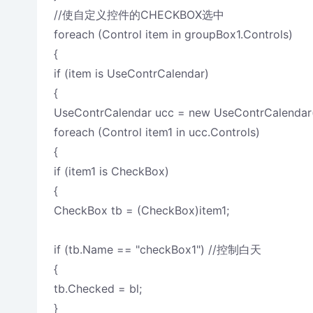
//使自定义控件的CHECKBOX选中
foreach (Control item in groupBox1.Controls)
{
if (item is UseContrCalendar)
{
UseContrCalendar ucc = new UseContrCalendar(
foreach (Control item1 in ucc.Controls)
{
if (item1 is CheckBox)
{
CheckBox tb = (CheckBox)item1;
if (tb.Name == "checkBox1") //控制白天
{
tb.Checked = bl;
}