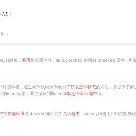
，写法：
d;
ist对象，
遍历
相关属性时，如 d.checked 必须有 checked 属性，判
针对初学者，通过具体代码示例展示了获取
选中
状态
的方法，并提供了解
me的input元素，通过循环判断check
状态
来获取
选中
值。
传统
复选框
通过checked属性判断是否
选中
，而EasyUI使用CSS控制外