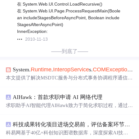
在 System.Web.UI.Control.LoadRecursive()
在 System.Web.UI.Page.ProcessRequestMain(Boole
an includeStagesBeforeAsyncPoint, Boolean include
StagesAfterAsyncPoint)
InnerException:
2010-11-13
——到底了——
System.
Runtime
.
Interop
Service
s.
COM
Exception
(0x
本文提供了解决MSDTC服务与分布式事务协调程序通信故
障的步骤，包括删除注册表键、停止服务、重装MSDTC，
并在必要时卸载和重新安装IIS。
AIHawk：首款求职申请 AI 网络代理
求职助手AI智能代理AIHawk致力于简化求职过程，通过自
动化职位申请流程。借助人工智能，它能够帮助用户以定
制化的方式申请多个职位。
科技成果转化项目进场交易前，评估备案环节需要准备哪些材料？.docx
科易网基于40亿+科创知识图谱数据库，深度探索AI技术