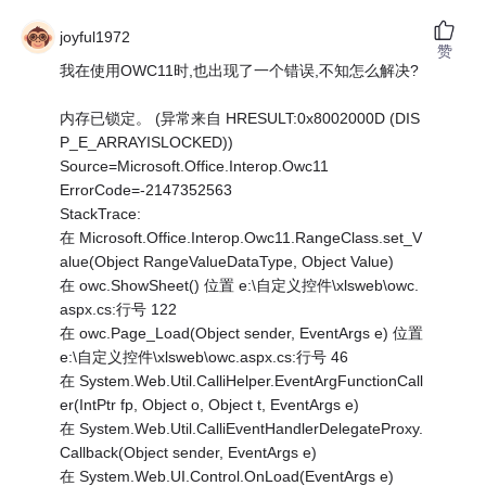
joyful1972
赞
我在使用OWC11时,也出现了一个错误,不知怎么解决?
内存已锁定。 (异常来自 HRESULT:0x8002000D (DIS
P_E_ARRAYISLOCKED))
Source=Microsoft.Office.Interop.Owc11
ErrorCode=-2147352563
StackTrace:
在 Microsoft.Office.Interop.Owc11.RangeClass.set_V
alue(Object RangeValueDataType, Object Value)
在 owc.ShowSheet() 位置 e:\自定义控件\xlsweb\owc.
aspx.cs:行号 122
在 owc.Page_Load(Object sender, EventArgs e) 位置
e:\自定义控件\xlsweb\owc.aspx.cs:行号 46
在 System.Web.Util.CalliHelper.EventArgFunctionCall
er(IntPtr fp, Object o, Object t, EventArgs e)
在 System.Web.Util.CalliEventHandlerDelegateProxy.
Callback(Object sender, EventArgs e)
在 System.Web.UI.Control.OnLoad(EventArgs e)