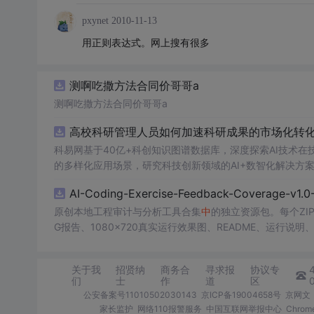
pxynet
2010-11-13
用正则表达式。网上搜有很多
测啊吃撒方法合同价哥哥a
测啊吃撒方法合同价哥哥a
高校科研管理人员如何加速科研成果的市场化转化？
科易网基于40亿+科创知识图谱数据库，深度探索AI技术
的多样化应用场景，研究科技创新领域的AI+数智化解决方
AI-Coding-Exercise-Feedback-Coverage-
原创本地工程审计与分析工具合集
中
的独立资源包。每个ZI
G报告、1080×720真实运行效果图、README、运行说明、功
m test
验证
算法，执行npm run report生成报告，
源码、Logo、官方截图、论文、生产日志或其他受限素材
关于我
招贤纳
商务合
寻求报
协议专
们
士
作
道
区
公安备案号11010502030143
京ICP备19004658号
京网文〔
家长监护
网络110报警服务
中国互联网举报中心
Chro