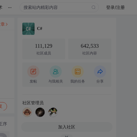
...
术
登录/注册
文章
C#
111,129
642,533
社区成员
社区内容
发帖
与我相关
我的任务
分享
社区管理员
复
正序
加入社区