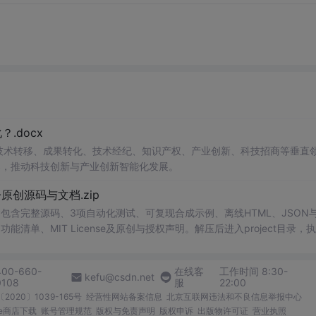
.docx
在技术转移、成果转化、技术经纪、知识产权、产业创新、科技招商等垂直
案，推动科技创新与产业创新智能化发展。
v1.0-原创源码与文档.zip
P包含完整源码、3项自动化测试、可复现合成示例、离线HTML、JSON与
能清单、MIT License及原创与授权声明。解压后进入project目录，执
也可通过本地静态服务器打开网页。运行时零第三方依赖，不包含热点产品或开源
。适合前端开发、AI应用工程、测试审计和课程实践。
400-660-
在线客
工作时间 8:30-
kefu@csdn.net
0108
服
22:00
2020〕1039-165号
经营性网站备案信息
北京互联网违法和不良信息举报中心
me商店下载
账号管理规范
版权与免责声明
版权申诉
出版物许可证
营业执照