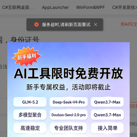
AppLauncher
WinForm&WPF
C#开发新技
C#互联网桌面应用
用AI写
服务超时,请刷新页面重试
围，身份证号
合法
转发到动态
举报
写回
切换为时间