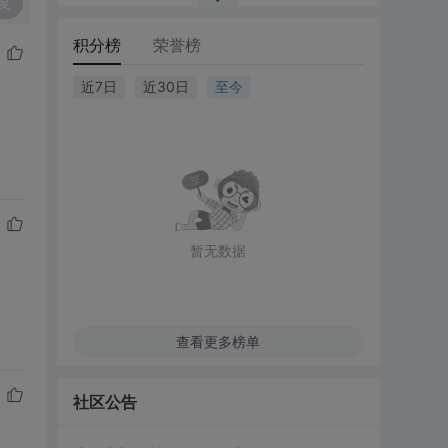
复
积分榜
荣誉榜
近7日
近30日
至今
暂无数据
查看更多榜单
社区公告