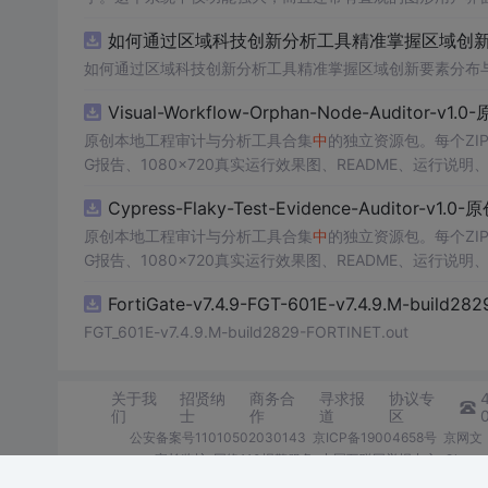
的识别结果。这个系统可以在各种场景
中
使用，无论是学校
如何通过区域科技创新分析工具精准掌握区域创新要
便和实用的工具，你一定会喜欢它的！
如何通过区域科技创新分析工具精准掌握区域创新要素分布
Visual-Workflow-Orphan-Node-Auditor-v1
原创本地工程审计与分析工具合集
中
的独立资源包。每个ZI
G报告、1080×720真实运行效果图、README、运行说明、功
m test验证算法，执行npm run report生成报
Cypress-Flaky-Test-Evidence-Auditor-v1
源码、Logo、官方截图、论文、生产日志或其他受限素材
原创本地工程审计与分析工具合集
中
的独立资源包。每个ZI
G报告、1080×720真实运行效果图、README、运行说明、功
m test验证算法，执行npm run report生成报
FortiGate-v7.4.9-FGT-601E-v7.4.9.M-build28
源码、Logo、官方截图、论文、生产日志或其他受限素材
FGT_601E-v7.4.9.M-build2829-FORTINET.out
关于我
招贤纳
商务合
寻求报
协议专
们
士
作
道
区
公安备案号11010502030143
京ICP备19004658号
京网文〔
家长监护
网络110报警服务
中国互联网举报中心
Chro
©1999-2