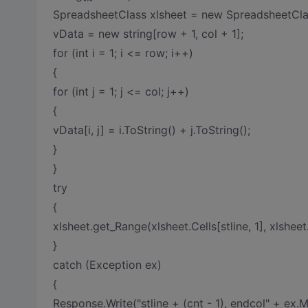
SpreadsheetClass xlsheet = new SpreadsheetCla
vData = new string[row + 1, col + 1];
for (int i = 1; i <= row; i++)
{
for (int j = 1; j <= col; j++)
{
vData[i, j] = i.ToString() + j.ToString();
}
}
try
{
xlsheet.get_Range(xlsheet.Cells[stline, 1], xlsheet
}
catch (Exception ex)
{
Response.Write("stline + (cnt - 1), endcol" + ex.