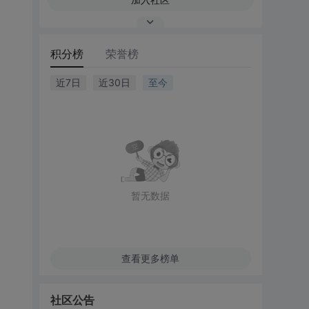
积分榜
荣誉榜
近7日
近30日
至今
暂无数据
查看更多榜单
社区公告