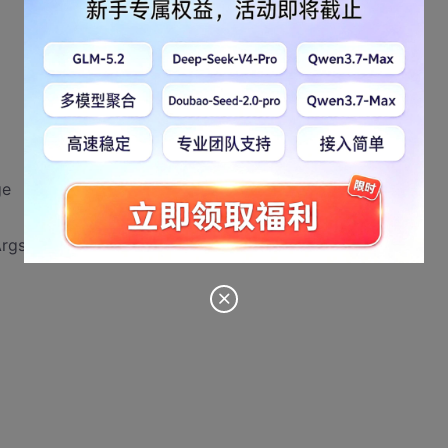
ge
rgs e)