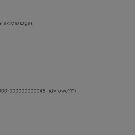
 ex.Message);
C000-000000000046" id="owc11">