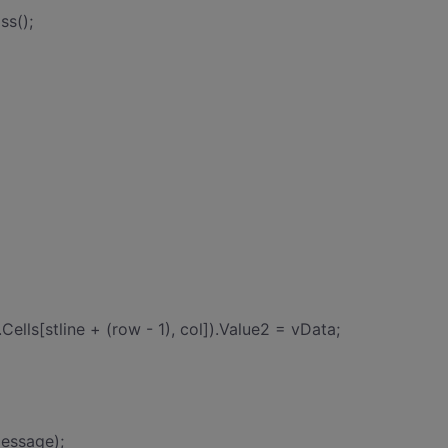
ss();
.Cells[stline + (row - 1), col]).Value2 = vData;
Message);