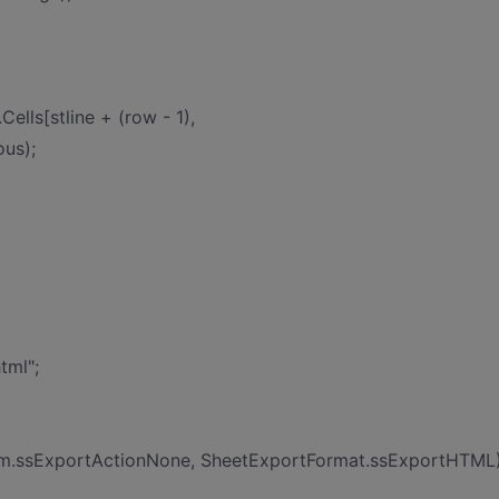
Cells[stline + (row - 1),
ous);
tml";
um.ssExportActionNone, SheetExportFormat.ssExportHTML)