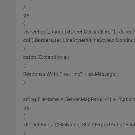
}
try
{
xlsheet.get_Range(xlsheet.Cells[stline, 1], xlsheet.
col]).Borders.set_LineStyle(XlLineStyle.xlContinu
}
catch (Exception ex)
{
Response.Write(" set_line" + ex.Message);
}
string FileName = Server.MapPath("~") + "\\abc.h
try
{
xlsheet.Export(FileName, SheetExportActionEn
}