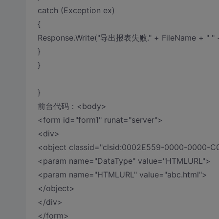
catch (Exception ex)
{
Response.Write("导出报表失败." + FileName + " " +
}
}
}
前台代码：<body>
<form id="form1" runat="server">
<div>
<object classid="clsid:0002E559-0000-0000-
<param name="DataType" value="HTMLURL">
<param name="HTMLURL" value="abc.html">
</object>
</div>
</form>