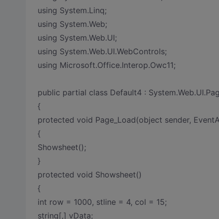
using System.Linq;
using System.Web;
using System.Web.UI;
using System.Web.UI.WebControls;
using Microsoft.Office.Interop.Owc11;
public partial class Default4 : System.Web.UI.Pa
{
protected void Page_Load(object sender, EventA
{
Showsheet();
}
protected void Showsheet()
{
int row = 1000, stline = 4, col = 15;
string[,] vData;