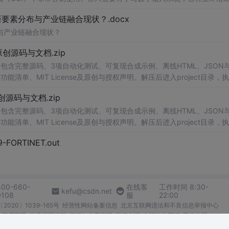
、工作还是日常生活，都能为你提供快速和准确的识别服务。它是
一个
非
素分布与产业链融合现状？.docx
与产业链融合现状？
.0-原创源码与文档.zip
P包含完整源码、3项自动化测试、可复现合成示例、离线HTML、JSON与
能清单、MIT License及原创与授权声明。解压后进入project目录，执
告，也可通过本地静态服务器打开网页。运行时零第三方依赖，不包含热点产品或开源
.0-原创源码与文档.zip
。适合前端开发、AI应用工程、测试审计和课程实践。
P包含完整源码、3项自动化测试、可复现合成示例、离线HTML、JSON与
能清单、MIT License及原创与授权声明。解压后进入project目录，执
告，也可通过本地静态服务器打开网页。运行时零第三方依赖，不包含热点产品或开源
29-FORTINET.out
。适合前端开发、AI应用工程、测试审计和课程实践。
400-660-
在线客
工作时间 8:30-
kefu@csdn.net
0108
服
22:00
2020〕1039-165号
经营性网站备案信息
北京互联网违法和不良信息举报中心
me商店下载
账号管理规范
版权与免责声明
版权申诉
出版物许可证
营业执照
026北京创新乐知网络技术有限公司