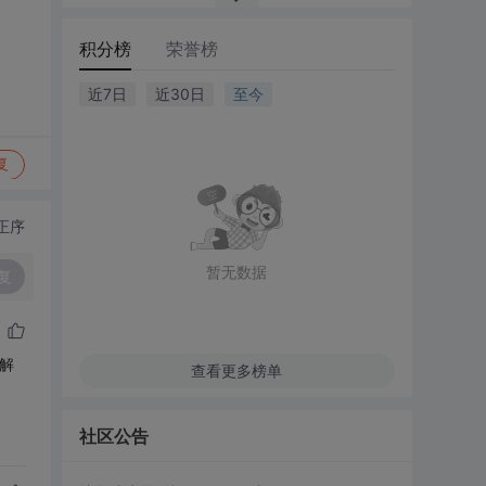
积分榜
荣誉榜
近7日
近30日
至今
复
正序
暂无数据
复
解
查看更多榜单
社区公告