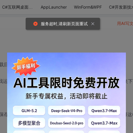
AppLauncher
WinForm&WPF
C#开发新技
C#互联网桌面应用
用AI写
服务超时,请刷新页面重试
载目录按文件类型剪切到相应的文件夹下
后我运行程序后直接按个botton就把mp3保存到我的音乐文件夹下
保存路径（自定义），当然把路径写死可以搞定，但是总觉得这