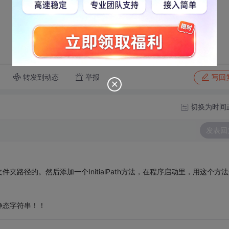
转发到动态
举报
写回
切换为时间
发表回
路径的。然后添加一个InitialPath方法，在程序启动里，用这个方法
静态字符串！！