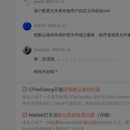
peterb
2010-11-13
搞个配置文件来存放用户自定义内容如xml
324374
2010-11-13
把默认路径存成外部文件或注册表，程序选项里允许
OracleCer
2010-11-13
唉，自顶顶。。。。。。。。。。。。。。。。
时段不好吗？
CFileDialog不能
设置
默认
路径
问题
本文介绍了一个关于使用 CFileOptMgr 类中的 GetCurNam
径
中使用单斜杠('/')时会引发错误，将单斜杠改为双斜杠('//'
Matlab打开后
默认
路径
设置
问题
（详细）
本文介绍了一种
设置
Matlab启动时
默认
路径
的有效方法。通过创
Matlab时都能进入预设的工作目录。