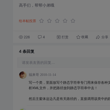
高手们，帮帮小弟哦
给本帖投票
226
4
打赏
分享
收藏
4 条
回复
请发表友善的回复…
福来哥
2010-11-14
写一个类，里面放写个静态字符串专门用来保存各种文件夹
析XML文件，并把路径放到静态字符串中去！
然后主窗体这边凡是有关路径的，直接调用该类中的