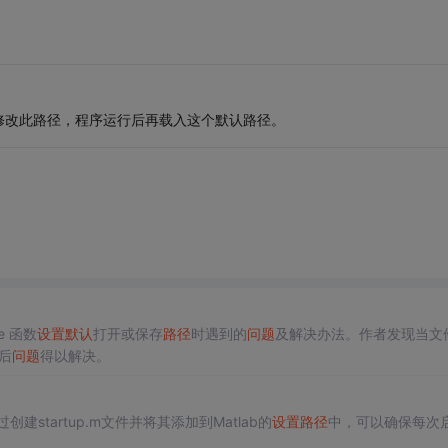
修改此路径，程序运行后再载入这个默认路径。
e 函数
设置
默认
打开或保存
路径
时遇到的
问题
及解决办法。作者发现当文
)后
问题
得以解决。
建startup.m文件并将其添加到Matlab的
设置
路径
中，可以确保每次