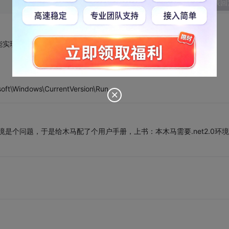
发表回
能实现。
ndows\CurrentVersion\Run
是个问题，于是给木马配了个用户手册，上书：本木马需要.net2.0环