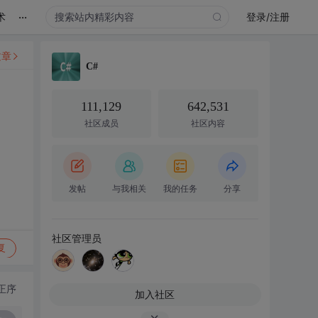
...
术
登录/注册
文章
C#
111,129
642,531
社区成员
社区内容
发帖
与我相关
我的任务
分享
社区管理员
复
正序
加入社区