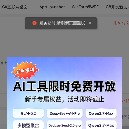
AppLauncher
WinForm&WPF
C#开发新技
C#互联网桌面应用
用AI写
服务超时,请刷新页面重试
修改它的注册表项、无法结束它的进程，大虾们帮帮忙啊！！！急………………
转发到动态
举报
写回
切换为时间