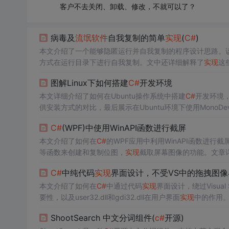
客户不去关闭、卸载、修改，不就可以了？
病毒及
流氓软件
自我复制的简单
实现
(
C#
)
本文介绍了一个能够隐匿运行并自我复制的程序设计思路。
方式在运行目录下进行自我复制。文中还详细解释了
实现
这
图解Linux下如何搭建
C#
开发环境
本文详细介绍了如何在Ubuntu操作系统中搭建
C#
开发环境，
供安装方式的对比，最后展示在Ubuntu环境下使用MonoDev
C#
(WPF)中使用WinAPI函数进行截屏
本文介绍了如何在
C#
的WPF应用中利用WinAPI函数进行截屏。通过导入
等函数来创建和复制位图，
实现
截取屏幕图像的功能。文章
C#
中纯代码
实现
界面设计，不受VS中的拖拽图像
本文介绍了如何在
C#
中通过代码
实现
界面设计，绕过Visual 
要性，以及user32.dll和gdi32.dll在用户界面
实现
中的作用
ShootSearch 中文分词组件(
c#
开源)