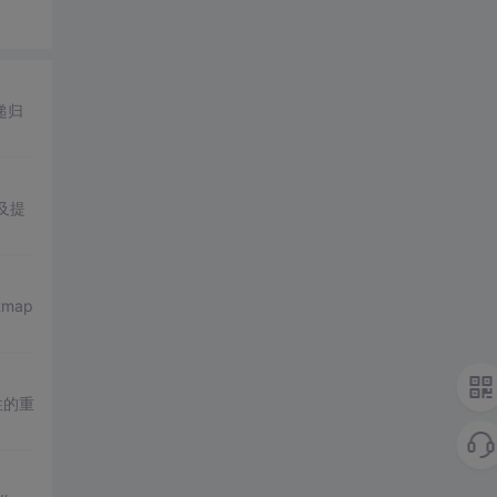
递归
以及提
tmap
属性的重