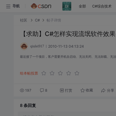
全部
C#综合技术
导航
社区
C#
帖子详情
【求助】C#怎样实现流氓软件效果
2010-11-13 04:13:24
qiulei917
最近接了一个项目，客户需要开机自启动、无法关闭、无法卸载、无法
给本帖投票
197
8
打赏
分享
收藏
8 条
回复