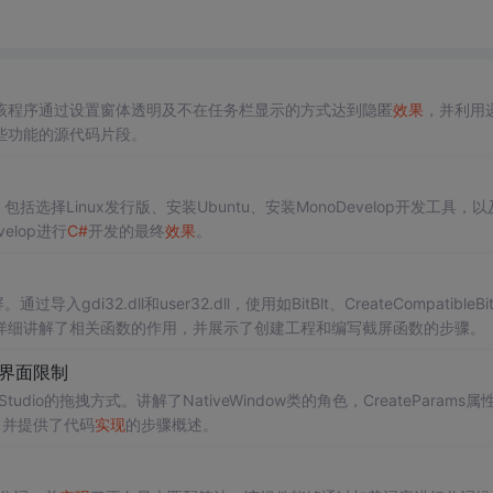
该程序通过设置窗体透明及不在任务栏显示的方式达到隐匿
效果
，并利用
些功能的源代码片段。
包括选择Linux发行版、安装Ubuntu、安装MonoDevelop开发工具，
elop进行
C#
开发的最终
效果
。
gdi32.dll和user32.dll，使用如BitBlt、CreateCompatibleBi
详细讲解了相关函数的作用，并展示了创建工程和编写截屏函数的步骤。
界面限制
Studio的拖拽方式。讲解了NativeWindow类的角色，CreateParams
。并提供了代码
实现
的步骤概述。