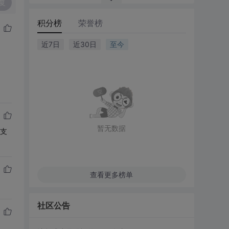
复
积分榜
荣誉榜
近7日
近30日
至今
暂无数据
境支
查看更多榜单
社区公告