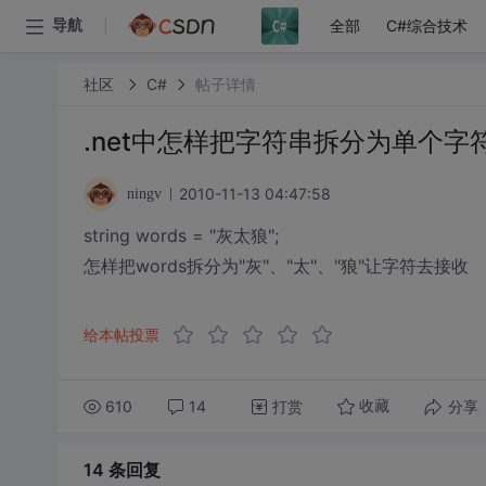
全部
C#综合技术
导航
社区
C#
帖子详情
.net中怎样把字符串拆分为单个字
2010-11-13 04:47:58
ningv
string words = "灰太狼";
怎样把words拆分为"灰"、"太"、"狼"让字符去接收
给本帖投票
610
14
打赏
分享
收藏
14 条
回复