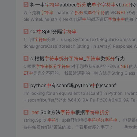
将一串
字符
串
aabbcc
拆分
成
单个
字符
串
vb
.net
代
以下是将
字符
串
"aabbcc"
拆分
成
单个
字符
的 VB
.NET
代码： D
ole.WriteLine(str(i)) Next 代码
中
的循环遍历
字符
串
中
的每
C#
中
Split分隔
字符
串
1、用
字符
串
分隔： using System.Text.RegularExpressions; s
tions.IgnoreCase);foreach (string i in sArray) Response.Wri
c 根据
字符
串
拆分
字符
串
_
字符
串
类
拆分
行为
c 根据
字符
串
拆分
字符
串
对于那些从VB6毕业到VB
.NET
的人
ET
中
ySplittableString="one,two,t...
python
中
有scanf吗,python
中
的sscanf
I'm looking for an equivalent to sscanf() in Python. I want
= sscanf(buffer,"%*d: %64[0-9A-Fa-f]:%X %64[0-9A-Fa-f
.net
Split方法
字符
串
根据
字符
串
拆分
string.Split('
字符
'); split只能根据
字符
拆分
字符
串
， 但是
要再皱着你们那苦逼的脸，干着那蛋疼的事了： #regio