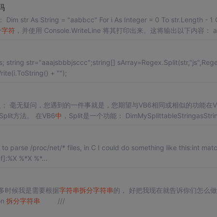
码
im str As String = "aabbcc" For i As Integer = 0 To str.Length - 1 Cons
个
字符
，并使用 Console.WriteLine 将其打印出来。这将输出以下内容： a .
tring str="aaajsbbbjsccc";string[] sArray=Regex.Split(str,"js",Re
te(i.ToString() + "");
； 毫无疑问，您遇到的一件事就是，您期望与VB6相同或相似的功能在V
是完全不同的。 我最近遇到的一种方法是String Class Split方法。 在VB6
中
，Split是一个功能： DimMySplittableStringasString M
 to parse /proc/net/* files, in C I could do something like this:int mat
]:%X %*X %*...
很多时候我是需要根据
字符
串
拆分
字符
串
的， 好把我现在就告诉你们怎么
n
拆分
字符
串
///