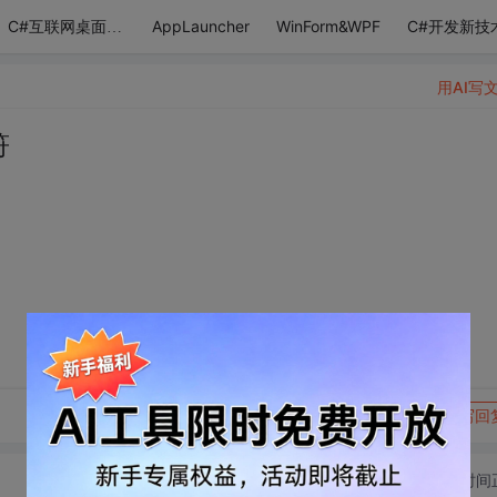
AppLauncher
WinForm&WPF
C#开发新技
C#互联网桌面应用
用AI写
符
转发到动态
举报
写回
切换为时间