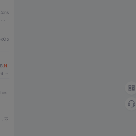
..
gexOp
B
.N
ches
做，不