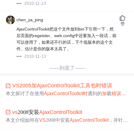
2010-11-13
chen_ya_ping
赞
AjaxControlTookit把这个文件放到bin下引用一下，然
后页面的regeister。web.config中还要加入一段话，就
可以使用了，如果还不行的话，下个低版本的这个文
件。估计是你的版本太高了。
2010-11-13
——到底了——
VS
2005
加
Ajax
Control
Toolkit
工具包
时
错误
本文探讨了在使用
Ajax
Control
Toolkit
时
遇到的
加
载
错误
，
并提供了详细的解决方案，包括正确的配置步骤和可能的
替代方案。
vs
2008安装
Ajax
Control
Toolkit
本文介绍如何在
VS
2008中安装
Ajax
Control
Toolkit
，并针对
不同.NET Framework版本进行配置，解决安装过程中可能
遇到的问题。