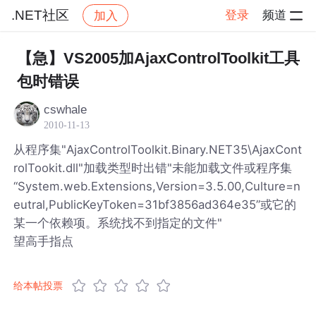
.NET社区
登录
频道
加入
帖子详情
社区
.NET社区
【急】VS2005加AjaxControlToolkit工具
包时错误
cswhale
2010-11-13
从程序集"AjaxControlToolkit.Binary.NET35\AjaxCont
rolTookit.dll"加载类型时出错"未能加载文件或程序集
“System.web.Extensions,Version=3.5.00,Culture=n
eutral,PublicKeyToken=31bf3856ad364e35”或它的
某一个依赖项。系统找不到指定的文件"
望高手指点
给本帖投票