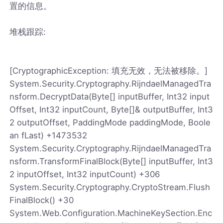
置的信息。
堆栈跟踪:
[CryptographicException: 填充无效，无法被移除。]
System.Security.Cryptography.RijndaelManagedTra
nsform.DecryptData(Byte[] inputBuffer, Int32 input
Offset, Int32 inputCount, Byte[]& outputBuffer, Int3
2 outputOffset, PaddingMode paddingMode, Boole
an fLast) +1473532
System.Security.Cryptography.RijndaelManagedTra
nsform.TransformFinalBlock(Byte[] inputBuffer, Int3
2 inputOffset, Int32 inputCount) +306
System.Security.Cryptography.CryptoStream.Flush
FinalBlock() +30
System.Web.Configuration.MachineKeySection.Enc