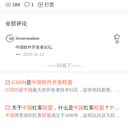
184
1
打赏
全部评论
threenewbee
赞
中国软件开发者论坛。
2010-11-13
——到底了——
CSDN
是
中国
软件开发
联盟
CSDN
是
中国
最大的开发者技术社区，提供包括新闻、论
坛、群组、Blog、文档、下载、读书等在内的多种项目和
服务。注册用户超过1800万，拥有强大的专业性和影响
关于
中国
红客
联盟
，什么是
中国
红客
联盟
？
中国
红
力。
中国
黑客组织红客
联盟
成立于2000年，起初以抗议为目的
进行网络攻击。如今演变成商业化组织，提供安全服务的
同时引发法律问题。文章还提及了
CSDN
提供的网络安全