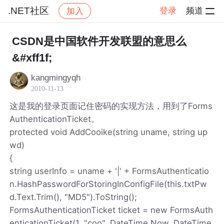
.NET社区
登录
频道
加入
帖子详情
社区
.NET社区
CSDN是中国软件开发联盟的意思么
&#xff1f;
kangmingyqh
2010-11-13
这是我的登录页面记住密码的实现方法，用到了Forms
AuthenticationTicket。
protected void AddCooike(string uname, string up
wd)
{
string userInfo = uname + '|' + FormsAuthenticatio
n.HashPasswordForStoringInConfigFile(this.txtPw
d.Text.Trim(), "MD5").ToString();
FormsAuthenticationTicket ticket = new FormsAuth
enticationTicket(1, "coo", DateTime.Now, DateTime.