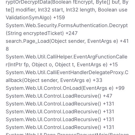
ryptOrDecryptData(Boolean fEncrypt, Byte[] buf, By
te[] modifier, Int32 start, Int32 length, Boolean use
ValidationSymAlgo) +159
System.Web.Security.FormsAuthentication.Decrypt
(String encryptedTicket) +247
search.Page_Load(Object sender, EventArgs e) +41
8
System.Web.Util.CalliHelper.EventArgFunctionCalle
r(IntPtr fp, Object o, Object t, EventArgs e) +15
System.Web.Util.CalliEventHandlerDelegateProxy.C
allback(Object sender, EventArgs e) +33
System.Web.UI.Control.OnLoad(EventArgs e) +99
System.Web.UI.Control.LoadRecursive() +47
System.Web.UI.Control.LoadRecursive() +131
System.Web.UI.Control.LoadRecursive() +131
System.Web.UI.Control.LoadRecursive() +131
System.Web.UI.Control.LoadRecursive() +131
System.Web.UI.Page.ProcessRequestMain(Boolean