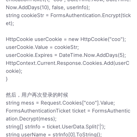
Now.AddDays(10), false, userInfo);
string cookieStr = FormsAuthentication.Encrypt(tick
et);
HttpCookie userCookie = new HttpCookie("coo");
userCookie.Value = cookieStr;
userCookie.Expires = DateTime.Now.AddDays(5);
HttpContext.Current.Response.Cookies.Add(userC
ookie);
}
然后，用户再次登录的时候
string mess = Request.Cookies["coo"].Value;
FormsAuthenticationTicket ticket = FormsAuthentic
ation.Decrypt(mess);
string[] strInfo = ticket.UserData.Split('|');
string userName = strInfo[0].ToString();