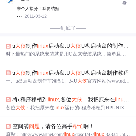
赞
来个人接分！我要结贴
2011-03-12
——到底了——
u
大侠
制作
linux
启动盘,U
大侠
U盘启动盘的制作步骤
时下最热门的系统安装就是用U盘来安装系统，简单且方
便，而用U盘来装系统，最关键，也是首先要做的就是U盘
启动盘的制作，如何才能做好一个U盘启动盘呢？下面我
u
大侠
制作
linux
启动盘,U
大侠
U盘启动盘制作教程
们来详细的介绍下U
大侠
U盘启动盘的制作步骤。一、U盘
启动盘制作准备：1、从U
大侠
官方网站下载U
大侠
U盘启
一、u盘启动盘制作前准备1、从U
大侠
官方网站(www.udax
动制作工具最新版到电脑。(建议先下载到电脑桌面，方便
ia.com)下载U
大侠
U盘启动制作工具V4.1.0.7212、运行程序
找到！)软件名称：U
大侠
一键U盘装系统工具 V2.3.6.617
之前请尽量关闭杀毒软件和安全类软件(本软件涉及对可移
中文官方安装版软件大小：4...
将c程序移植到
linux
,各位
大侠
：我把原来在
linux
运行
动磁盘的读写操作，部分杀软的误报可能会导致制作失
败！)下载完成之后Windows XP系统下直接双击运行即
各位
大侠
：我把原来在
linux
运行的c程序移植到HPUNIX上
可，Windows Vista或Windows7/8系统请点右键以管理员身
出现了错误(2012-04-11 00:43:47)标签：
linux
c程序杂谈各位
份运行。管理员身份运行U
大侠
U盘启...
大侠
：我把原来在
linux
运行的c程序移植到HP_UNIX上出
空间满
问题
，请各位高手
帮忙
啊！
现了错误makefileCC = aCC -AA +W829 +DD64 +DAportabl
e-I/ods/app/oracle/product/9.2.0/precomp/publicSYB...
原贴：http://www.lslnet.com/
linux
/dosc1/47/
linux
-323341.htm