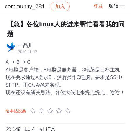
community_281
登录
频道
加入
帖子详情
社区
community_281
【急】各位linux大侠进来帮忙看看我的问
题
一品川
2010-11-13
A -> B -> C
A电脑是客户端，B电脑是服务器，C电脑是目标主机
现在要求通过A登录B，然后操作C电脑。要求是SSH+
SFTP。用C/JAVA来实现。
现在还没有解决思路。各位大侠进来提点提点。谢谢！
给本帖投票
149
4
打赏