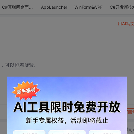
AppLauncher
WinForm&WPF
C#开发新技
C#互联网桌面应用
用AI写
形，可以拖着旋转。
转发到动态
举报
写回
切换为时间