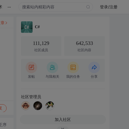
...
术
登录/注册
文章
C#
111,129
642,533
社区成员
社区内容
发帖
与我相关
我的任务
分享
社区管理员
复
加入社区
正序