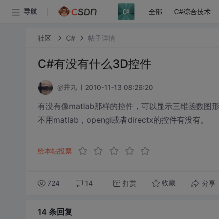
全部
C#综合技术
导航
社区
C#
帖子详情
C#有没有什么3D控件
2010-11-13 08:26:20
@井九
有没有像matlab那样的控件，可以显示三维函数图
不用matlab，opengl或者directx的控件有没有。
给本帖投票
724
14
打赏
分享
收藏
14 条
回复