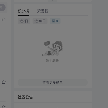
复
积分榜
荣誉榜
近7日
近30日
至今
暂无数据
查看更多榜单
社区公告