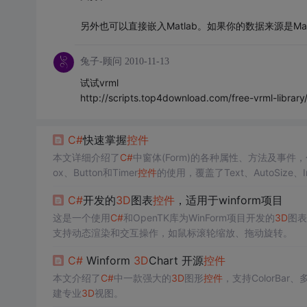
另外也可以直接嵌入Matlab。如果你的数据来源是Ma
兔子-顾问
2010-11-13
试试vrml
http://scripts.top4download.com/free-vrml-library
C#
快速掌握
控件
本文详细介绍了
C#
中窗体(Form)的各种属性、方法及事件，包括Na
ox、Button和Timer
控件
的使用，覆盖了Text、AutoSize、
C#
开发的
3D
图表
控件
，适用于winform项目
这是一个使用
C#
和OpenTK库为WinForm项目开发的
3D
图表
支持动态渲染和交互操作，如鼠标滚轮缩放、拖动旋转。
C#
Winform
3D
Chart 开源
控件
本文介绍了
C#
中一款强大的
3D
图形
控件
，支持ColorB
建专业
3D
视图。