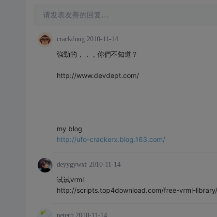
请发表友善的回复…
crackdung
2010-11-14
強勁的，，，你們不知道？
http://www.devdept.com/
my blog
http://ufo-crackerx.blog.163.com/
deyygywxf
2010-11-14
试试vrml
http://scripts.top4download.com/free-vrml-library
peterb
2010-11-14