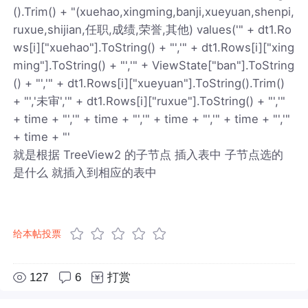
().Trim() + "(xuehao,xingming,banji,xueyuan,shenpi,
ruxue,shijian,任职,成绩,荣誉,其他) values('" + dt1.Ro
ws[i]["xuehao"].ToString() + "','" + dt1.Rows[i]["xing
ming"].ToString() + "','" + ViewState["ban"].ToString
() + "','" + dt1.Rows[i]["xueyuan"].ToString().Trim()
+ "','未审','" + dt1.Rows[i]["ruxue"].ToString() + "','"
+ time + "','" + time + "','" + time + "','" + time + "','"
+ time + "'
就是根据 TreeView2 的子节点 插入表中 子节点选的
是什么 就插入到相应的表中
给本帖投票
127
6
打赏