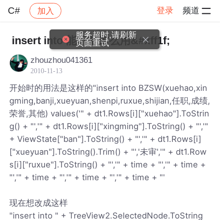
C#
登录
频道
加入
帖子详情
社区
C#
服务超时,请刷新
insert into 能不能这么用&#xff1f;
页面重试
zhouzhou041361
2010-11-13
开始时的用法是这样的"insert into BZSW(xuehao,xin
gming,banji,xueyuan,shenpi,ruxue,shijian,任职,成绩,
荣誉,其他) values('" + dt1.Rows[i]["xuehao"].ToStrin
g() + "','" + dt1.Rows[i]["xingming"].ToString() + "','"
+ ViewState["ban"].ToString() + "','" + dt1.Rows[i]
["xueyuan"].ToString().Trim() + "','未审','" + dt1.Row
s[i]["ruxue"].ToString() + "','" + time + "','" + time +
"','" + time + "','" + time + "','" + time + "'
现在想改成这样
"insert into " + TreeView2.SelectedNode.ToString