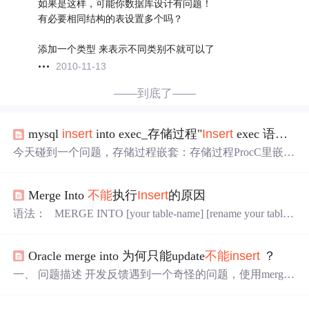
如果是这样，可能你数据库设计有问题！
有必要相同结构的表设置多个吗？
添加一个类型 来表示不同类别不就可以了
2010-11-13
——到底了——
mysql
insert
into exec_存储过程"
Insert
exec 语句
不
今天碰到一个问题，存储过程嵌套：存储过程ProcC里嵌套
ProcB，ProcB里嵌套ProcA，执行ProcC时就报错“
INSERT
EXEC 语句
不能
嵌套”；下面这个方法可以解决问题：CRE
Merge Into
不能
执行
Insert
的原因
ATE PROCEDURE ProcAASSELECT '123456'GO--执行成
功EXECProcACREATE PROCEDURE ProcBASDECLARE
语法： MERGE INTO [your table-name] [rename your table
@table TABLE(SN nv...
here] USING ( [write your query here] )[rename your query-sql
and using just like a table] ON ([conditional expression here] A
Oracle merge into 为何只能update
不能
insert
？
ND [...]....
一、 问题描述 开发反馈遇到一个奇怪的问题，使用merge
语句时只能update但
不能
insert
，简化后语句如下 create tabl
e tmp0521("id" int,"state" int); merge into tmp0521 a using (sele