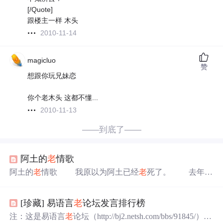
[/Quote]
跟楼主一样 木头
2010-11-14
magicluo
赞
想跟你玩兄妹恋
你个老木头 这都不懂...
2010-11-13
——到底了——
阿土的
老
情歌
阿土的
老
情歌 我原以为阿土已经
老
死了。 去年终
天，我独自背着相机去了趟长甸洋，到村口，没见着阿
土，自然也没听到阿土的那些
老
情歌，村里人说唱情歌的
[珍藏] 易语言
老
论坛发言排行榜
人死了，是
老
死的！我便认定阿土已经死了，他那些令人
断肠的
老
情歌也随之他一起彻底消失了。 国庆长假，
注：这是易语言
老
论坛（http://bj2.netsh.com/bbs/91845/）中