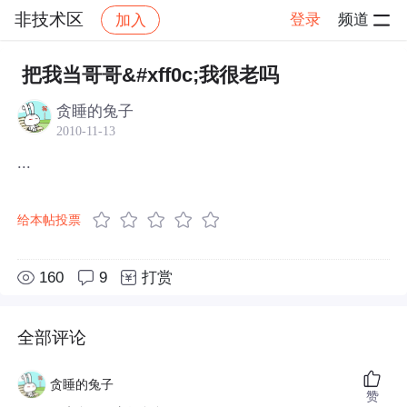
非技术区
登录
频道
加入
帖子详情
社区
非技术区
把我当哥哥&#xff0c;我很老吗
贪睡的兔子
2010-11-13
...
给本帖投票
160
9
打赏
全部评论
贪睡的兔子
赞