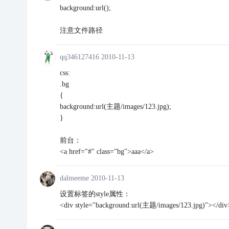
background:url();
注意文件路径
qq346127416
2010-11-13
css:
.bg
{
background:url(主题/images/123.jpg);
}
前台：
<a href="#" class="bg">aaa</a>
dalmeeme
2010-11-13
设置标签的style属性：
<div style="background:url(主题/images/123.jpg)"></div