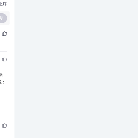
正序
复
的
成：