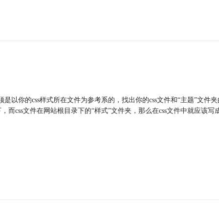
须是以你的css样式所在文件为参考系的，找出你的css文件和“主题”文件夹
而css文件在网站根目录下的“样式”文件夹，那么在css文件中就应该写