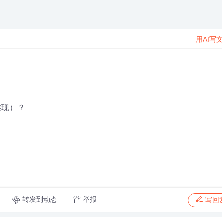
用AI写
实现）？
转发到动态
举报
写回