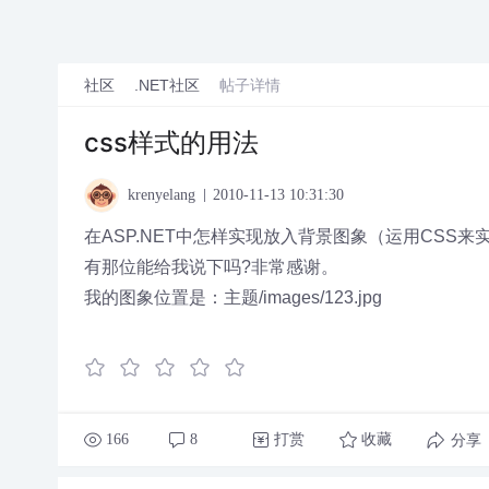
社区
.NET社区
帖子详情
css样式的用法
krenyelang
2010-11-13 10:31:30
在ASP.NET中怎样实现放入背景图象（运用CSS来
有那位能给我说下吗?非常感谢。
我的图象位置是：主题/images/123.jpg
166
8
打赏
收藏
分享