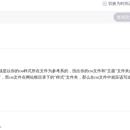
切换为时间
发表回
须是以你的css样式所在文件为参考系的，找出你的css文件和“主题”文件夹
而css文件在网站根目录下的“样式”文件夹，那么在css文件中就应该写
>