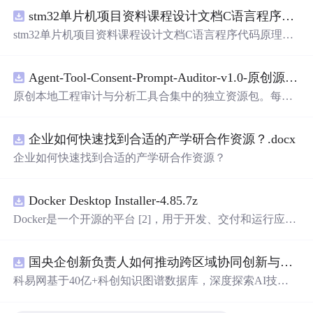
stm32单片机项目资料课程设计文档C语言程序代码原理图电路PCB实例五种PWM反馈控制模式研究
stm32单片机项目资料课程设计文档C语言程序代码原理图
电路PCB实例五种PWM反馈控制模式研究
Agent-Tool-Consent-Prompt-Auditor-v1.0-原创源码与文档.zip
原创本地工程审计与分析工具合集中的独立资源包。每个
ZIP包含完整源码、3项自动化测试、可复现合成示例、离
线HTML、JSON与SVG报告、1080×720真实运行效果图、
企业如何快速找到合适的产学研合作资源？.docx
README、运行说明、功能清单、MIT License及原创与授
权声明。解压后进入project目录，执行npm test验证算法，
企业如何快速找到合适的产学研合作资源？
执行npm run report生成报告，也可通过本地静态服务器打
开网页。运行时零第三方依赖，不包含热点产品或开源项
目源码、Logo、官方截图、论文、生产日志或其他受限素
Docker Desktop Installer-4.85.7z
材。适合前端开发、AI应用工程、测试审计和课程实践。
Docker是一个开源的平台 [2]，用于开发、交付和运行应用
程序。它能够在Windows，macOS，Linux计算机上运行，
并将某一应用程序及其依赖项打包至一个容器中，这些容
国央企创新负责人如何推动跨区域协同创新与资源互补？.docx
器可以在任何支持Docker的环境中运行
科易网基于40亿+科创知识图谱数据库，深度探索AI技术
在技术转移、成果转化、技术经纪、知识产权、产业创
新、科技招商等垂直领域的多样化应用场景，研究科技创