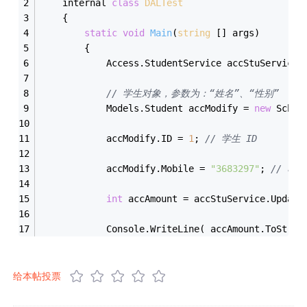
    internal 
class
DALTest
    {
static
void
Main
(
string
 [] args)
        {
            Access.StudentService accStuService 
// 学生对象，参数为：“姓名”、“性别”
            Models.Student accModify = 
new
 Schoo
            accModify.ID = 
1
; 
// 学生 ID
            accModify.Mobile = 
"3683297"
; 
// 电话
int
 accAmount = accStuService.Update
            Console.WriteLine( accAmount.ToStrin
给本帖投票