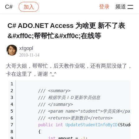
C#
登录
频道
加入
帖子详情
社区
C#
C# ADO.NET Access 为啥更 新不了表
&#xff0c;帮帮忙&#xff0c;在线等
xtgopl
2010-11-14
大哥大姐，帮帮忙，后天教作业呢，还有两层没做了，
卡在这里了，谢谢 ^_^
/// <summary>
/// 根据学员ＩＤ更新学员信息
/// </summary>
/// <param name="student">学员实体</param
/// <returns>更新数目</returns>
public
int
UpdateStudentInfoByID
(Student
        {
int
 amount = 
-1
;