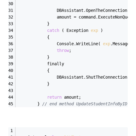
                DBAssistant.OpenTheConnection();
                amount = command.ExecuteNonQuery
            }
catch
 ( Exception 
exp
 )
            {
                Console.WriteLine( 
exp
.Message )
throw
;
            }
            finally
            {
                DBAssistant.ShutTheConnection();
            }
return
 amount;
        } 
// end method UpdateStudentInfoByID