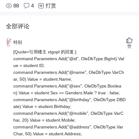
88
4
打赏
全部评论
特别
赞
[Quote=引用楼主 xtgopl 的回复:]
command.Parameters.Add("@id", OleDbType.BigInt).Val
ue = student.ID;
command.Parameters.Add("@name", OleDbType.VarCh
ar, 50).Value = student.Name;
command.Parameters.Add("@sex", OleDbType.Boolea
n).Value = student.Sex == Genders.Male ? true : false;
command.Parameters.Add("@birthday", OleDbType.DBD
ate).Value = student.Birthday;
command.Parameters.Add("@mobile", OleDbType.VarC
har, 20).Value = student.Mobile;
command.Parameters.Add("@address", OleDbType.Var
Char, 50).Value = student.Address;