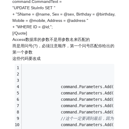
command.CommandText =
"UPDATE StuInfo SET "
+ "SName = @name, Sex = @sex, Birthday = @birthday,
Mobile = @mobile, Address = @address "
+ "WHERE ID = @id;";
[/Quote]
Access数据库的参数不是用参数名来匹配的
而是用问号(?)，必须注意顺序，第一个问号匹配你给出的
第一个参数
这些代码要改成
                command.Parameters.Add(
"@name
                command.Parameters.Add(
"@sex"
                command.Parameters.Add(
"@birt
                command.Parameters.Add(
"@mobi
                command.Parameters.Add(
"@addr
//这个一定要调到最后，因为你在SQ
                command.Parameters.Add(
"@id"
,