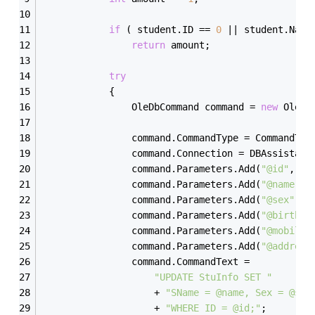
if
 ( student.ID == 
0
 || student.Name
return
 amount;
try
            {
                OleDbCommand command = 
new
 OleDb
                command.CommandType = CommandTyp
                command.Connection = DBAssistant
                command.Parameters.Add(
"@id"
, Ol
                command.Parameters.Add(
"@name"
, 
                command.Parameters.Add(
"@sex"
, O
                command.Parameters.Add(
"@birthda
                command.Parameters.Add(
"@mobile"
                command.Parameters.Add(
"@address
                command.CommandText =
"UPDATE StuInfo SET "
                    + 
"SName = @name, Sex = @sex
                    + 
"WHERE ID = @id;"
;