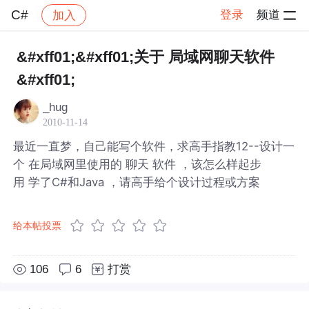
C#
登录
频道
加入
帖子详情
社区
C#
&#xff01;&#xff01;关于 局域网聊天软件
&#xff01;
_hug
2010-11-14
最近一直梦，自己能写个软件，求高手指教12--设计一
个 在局域网里使用的 聊天 软件 ，该怎么样起步
用 学了C#和Java ，请高手给个设计过程或方案
给本帖投票
106
6
打赏