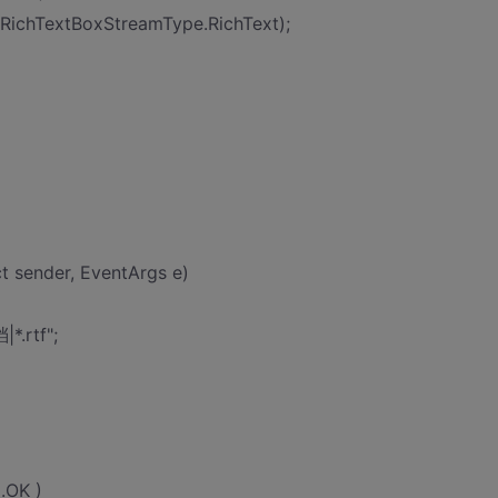
 RichTextBoxStreamType.RichText);
 sender, EventArgs e)
*.rtf";
.OK )