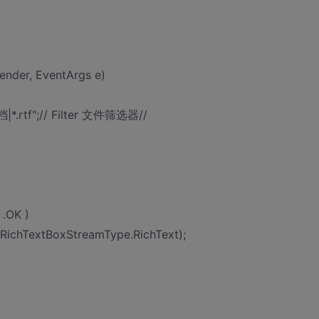
ender, EventArgs e)
档|*.rtf";// Filter 文件筛选器//
 .OK )
 RichTextBoxStreamType.RichText);