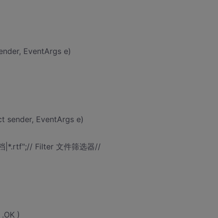
ender, EventArgs e)
t sender, EventArgs e)
档|*.rtf";// Filter 文件筛选器//
 .OK )