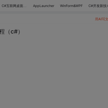
AppLauncher
WinForm&WPF
C#开发新技
C#互联网桌面应用
用AI写
程（c#）