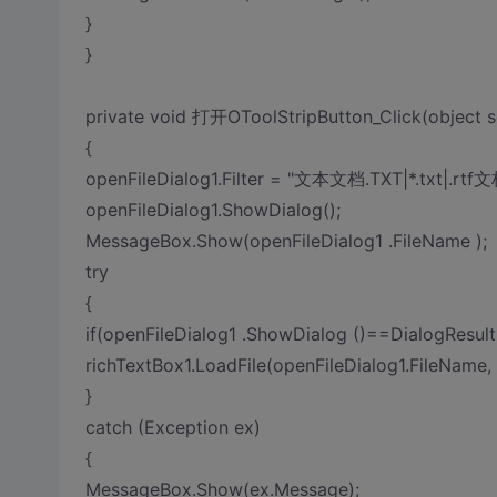
}
}
private void 打开OToolStripButton_Click(object s
{
openFileDialog1.Filter = "文本文档.TXT|*.txt|.rtf文
openFileDialog1.ShowDialog();
MessageBox.Show(openFileDialog1 .FileName );
try
{
if(openFileDialog1 .ShowDialog ()==DialogResult
richTextBox1.LoadFile(openFileDialog1.FileName,
}
catch (Exception ex)
{
MessageBox.Show(ex.Message);