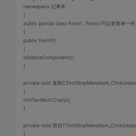
namespace 记事本
{
public partial class Form1 : Form//可
{
public Form1()
{
InitializeComponent();
}
private void 复制CToolStripMenuItem_Click(objec
{
richTextBox1.Copy();
}
private void 剪切TToolStripMenuItem_Click(object
{