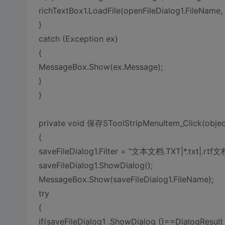
richTextBox1.LoadFile(openFileDialog1.FileName,
}
catch (Exception ex)
{
MessageBox.Show(ex.Message);
}
}
private void 保存SToolStripMenuItem_Click(object
{
saveFileDialog1.Filter = "文本文档.TXT|*.txt|.rtf文档|
saveFileDialog1.ShowDialog();
MessageBox.Show(saveFileDialog1.FileName);
try
{
if(saveFileDialog1 .ShowDialog ()==DialogResult 