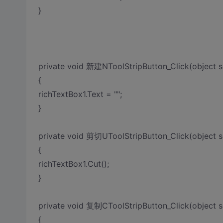
}
private void 新建NToolStripButton_Click(object s
{
richTextBox1.Text = "";
}
private void 剪切UToolStripButton_Click(object s
{
richTextBox1.Cut();
}
private void 复制CToolStripButton_Click(object s
{