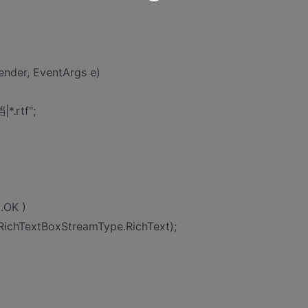
ender, EventArgs e)
*.rtf";
.OK )
 RichTextBoxStreamType.RichText);