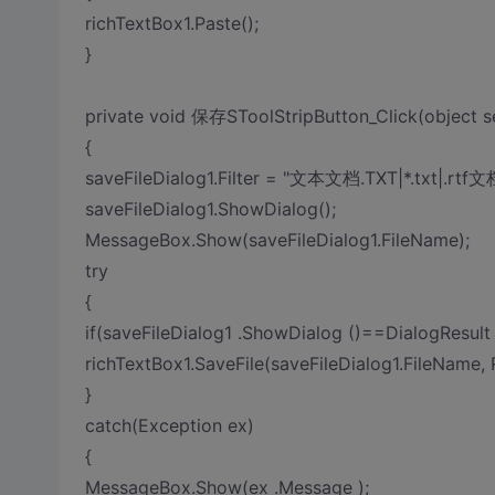
richTextBox1.Paste();
}
private void 保存SToolStripButton_Click(object s
{
saveFileDialog1.Filter = "文本文档.TXT|*.txt|.rtf文档|
saveFileDialog1.ShowDialog();
MessageBox.Show(saveFileDialog1.FileName);
try
{
if(saveFileDialog1 .ShowDialog ()==DialogResult 
richTextBox1.SaveFile(saveFileDialog1.FileName,
}
catch(Exception ex)
{
MessageBox.Show(ex .Message );