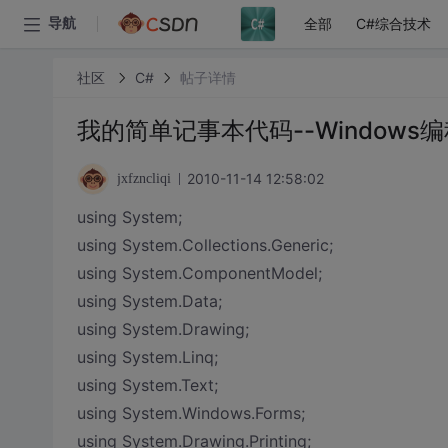
全部
C#综合技术
导航
社区
C#
帖子详情
我的简单记事本代码--Windows编
2010-11-14 12:58:02
jxfzncliqi
using System;
using System.Collections.Generic;
using System.ComponentModel;
using System.Data;
using System.Drawing;
using System.Linq;
using System.Text;
using System.Windows.Forms;
using System.Drawing.Printing;