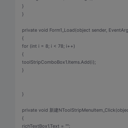
}
}
private void Form1_Load(object sender, EventArg
{
for (int i = 8; i < 78; i++)
{
toolStripComboBox1.Items.Add(i);
}
}
private void 新建NToolStripMenuItem_Click(objec
{
richTextBox1.Text = "";