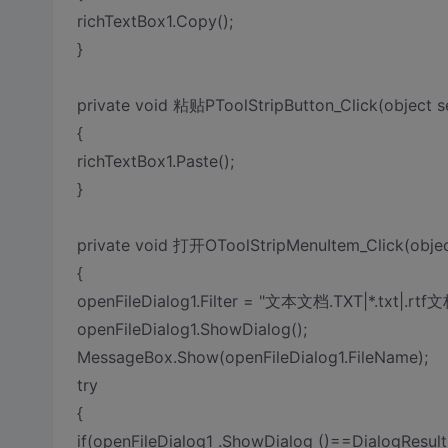
richTextBox1.Copy();
}
private void 粘贴PToolStripButton_Click(object s
{
richTextBox1.Paste();
}
private void 打开OToolStripMenuItem_Click(objec
{
openFileDialog1.Filter = "文本文档.TXT|*.txt|.rtf文
openFileDialog1.ShowDialog();
MessageBox.Show(openFileDialog1.FileName);
try
{
if(openFileDialog1 .ShowDialog ()==DialogResult