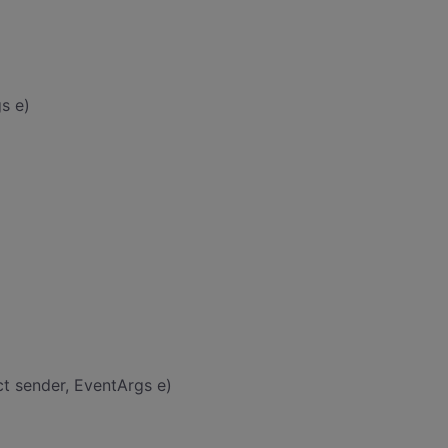
s e)
t sender, EventArgs e)