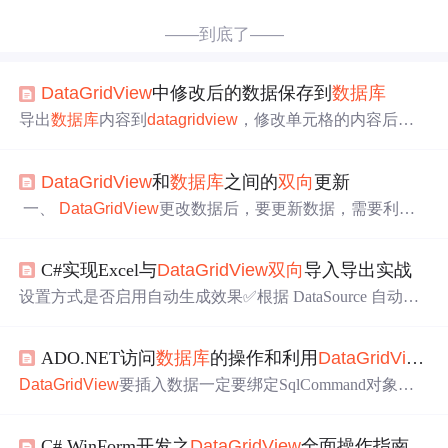
——到底了——
DataGridView
中修改后的数据保存到
数据库
导出
数据库
内容到
datagridview
，修改单元格的内容后变
为蓝色，点击保存按钮后数据保存到
数据库
中，提示修改
成功，单元格内容恢复为白色。昨天在网上看到的，很实
DataGridView
和
数据库
之间的
双向
更新
用。 private void treeView1_AfterSelect(object sender, TreeVie
wEventArgs e) { DataRow dr = (DataRow)t...
一、
DataGridView
更改数据后，要更新数据，需要利用
绑定的dataAdapter.update()方法来更新修改到
数据库
t
his.tableinfoTableAdapter.Update(managerDataSet.tableinf
C#实现Excel与
DataGridView
双向
导入导出实战
o); this.cookersTableAdapter.Update(managerDataSet.c
设置方式是否启用自动生成效果✅根据 DataSource 自动生
成列❌必须手动添加列推荐做法是在设计阶段关闭自动生
成，并显式添加列以确保一致性：HeaderText = "姓名",Dat
ADO.NET访问
数据库
的操作和利用
DataGridView
来
aPropertyName = "Name", // 绑定字段名});HeaderText = "是
否激活",});参数说明：指定绑定的数据源字段名，必须与
DataGridView
要插入数据一定要绑定SqlCommand对象不
对象属性或列名一致。HeaderText：显示在列头的文字，
然不容易操作，这两个基本上是绑定在一起进行操作的，
支持本地化。Width。
Dataset只是负责在
数据库
中暂时的调出数据并不能直接的
C# WinForm开发之
DataGridView
全面操作指南（含源码）
操作里面的数据。要对
数据库
的数据进行操作还得是
Data