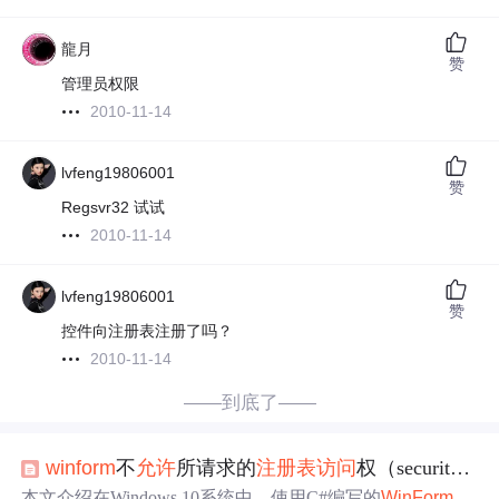
龍月
赞
管理员权限
2010-11-14
lvfeng19806001
赞
Regsvr32 试试
2010-11-14
lvfeng19806001
赞
控件向注册表注册了吗？
2010-11-14
——到底了——
winform
不
允许
所请求的
注册表
访问
权（securityexception）
本文介绍在Windows 10系统中，使用C#编写的
WinForm
应