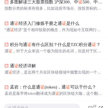
多图解读三大股票指数 沪深300、中
证
500、中
证
1
指数分类的标准有很多，比如说按市场分、按投资标的
分、按指数代表性分。从代表性来分类的话，一般可以分
为有三类：综合指数、宽基指数、窄基指数。 综合指数是
通
证
经济入门修炼手册之通
证
是什么
指成分股包含所有上市的股票，以反映全市场的状况，最
典型的就是我们所熟知的上
证
指数、深
证
指数，其是观察
“通
证
经济”是个相对较新的概念，作为现如今互联网行业
市场整体走势的一个重要指标。我们国内的中
证
指数公
中大热的词汇，它的出现往往伴随着“区块链”“经济系统”
司，就是专门构建各类指数，为投资者提供新的分析工具
等诸多名词，一方面人们对它的认可度越来越高，但另一
和投资标的。 今天的文章就集中在对于沪深 3...
积分与通
证
有什么区别？什么是TZC积分通
证
？
方面，它似乎又很难懂，至今还有很多人不能够从真正意
义上讲清楚什么是“通
证
经济”。 关于这个问题，其实很多
通
证
，对于大众来说一个极为陌生的名词，但是对于区块
朋友都遇到过，刚接触通
证
派的人，最懵的地方就是：有
链从业者而言却是一个非常伟大的存在。 官方定义，通
证
那么多的概念我应该从哪里看起？大家搜索关于区块链、
是区块链上可流通的加密数字权益
证
明。通
证
被广泛认
通
证
等等一系列概念，会出现很多琐碎的知...
通
证
经济详解
识，是因为以太坊及其订立的ERC20标准。基于这个标
准，任何人都可以在以太坊上发行自定义的通
证
（token)，
通
证
经济，是近两个月在区块链领域中频繁出现的一个全
这个通
证
可以代表任何权益和价值。 听起来还是很费解是
新名词，是在区块链行业中提出来的一个新概念，但很多
不是？其实通
证
和我们熟悉的积分一样，都是一种激励”代
人并不了解究竟什么是通
证
经济，以及通
证
经济的未来前
币“，只是与积分相比，通
证
具有数...
孟岩：什么是通
证
(token)，通
证
可以干什么？
景。通
证
经济会是怎样的一种经济模式，与区块链技术有
什么联系，与传统经济又有什么区别？今天，就带大家深
孟岩是最早将token翻译成为通
证
的区块链大咖，这个翻译
入了解一下2018年区块链关键词——通
证
经济。 通
证
经济
已经得到到了越来越人的认可。原来它叫代币，孟岩建议
顾名思义，它是一种经济模式，如果要用一句话来定义这
把它翻译成通
证
。以下是孟岩关于通
证
的注解。 (孟岩，柏
10
说点什么…
种全新的经济模式，那我的理解就是：一种用...