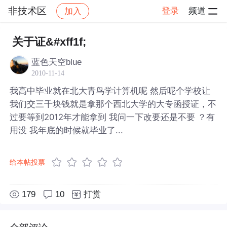
非技术区
登录
频道
加入
帖子详情
社区
非技术区
关于证&#xff1f;
蓝色天空blue
2010-11-14
我高中毕业就在北大青鸟学计算机呢 然后呢个学校让
我们交三千块钱就是拿那个西北大学的大专函授证，不
过要等到2012年才能拿到 我问一下改要还是不要 ？有
用没 我年底的时候就毕业了...
给本帖投票
179
10
打赏