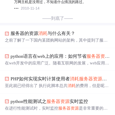
万网主机是没用过，不知道什么情况的路过。
2010-11-14
——到底了——
服务器的资源
消耗
与什么有关？
之前了解了一下国内某团购网站的架构，其中提到了服务
器硬件和 pv 以及 qps 的一些关系。 百万级别的访问量，
应该指的是 PV 吧。 并发数计算 PV 的粗算计算公式是 qps
python语言在web上的应用：如何节省
服务器资源
？
（或并发数） x 86400（秒）÷ 2 （分昼夜） 所以 PV 100
万 粗算来并发数只有 23 。 按照经验，剥离图片和js，css
在web开发中的应用广泛。随着互联网的发展，web应用越
等静态页面，纯动态内容。一台 4 核 4G 内存的机器可以
来越普遍，而Python作为一种简洁、高效的编程语言，被
抗住 100左右的并发数...
广泛应用于web开发领域。Python提供了丰富的库和框架，
PHP如何实现实时计算使用者
消耗
服务器资源
费用
如Django、Flask等，使开发人员能够快速搭建功能强大的
web应用。同时，Python还具有良好的可扩展性和灵活性，
至此就已经得出了 执行此脚本总共
消耗
的费用，但是呢这
能够轻松应对不同规模和复杂度的web项目。Python语言的
里只是做一个比方，实际的客户项目比这个复杂的多，我
简洁性和易读性，使得开发人员能够快速理解和修改代
这个比方是经不起推敲的，我也没有其他合适的来打比
码，提高开发效率。另外，Python还支持异步编程，可以
python性能测试之
服务器资源
实时监控
方，就比如这个里面的硬盘计算，可能实际上已经有使用
处理大量并发请求，节省
服务器资源
。
很多了，但是这次脚本里没有使用在这个公式里费用就为0
在进行性能测试时，实时监控
服务器资源
是非常重要的，
了，这显然是不合理的，还有就是带宽实际的情况却有两
原因如下：