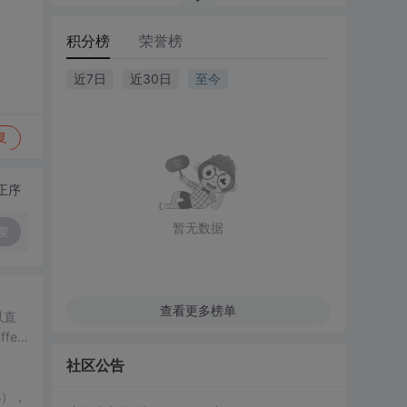
积分榜
荣誉榜
近7日
近30日
至今
复
正序
暂无数据
复
查看更多榜单
以直
ffer,
社区公告
s），