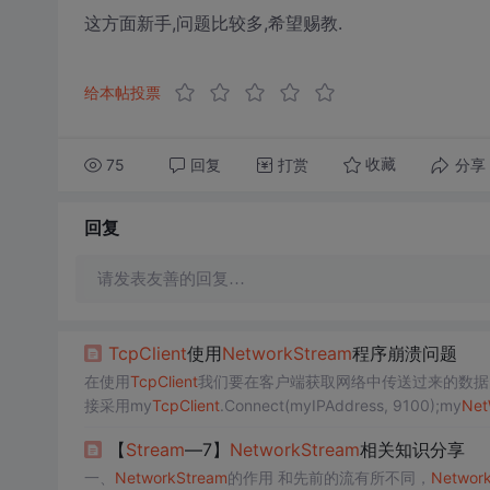
这方面新手,问题比较多,希望赐教.
给本帖投票
75
回复
打赏
分享
收藏
回复
请发表友善的回复…
TcpClient
使用
Network
Stream
程序崩溃问题
在使用
TcpClient
我们要在客户端获取网络中传送过来的数据
接采用my
TcpClient
.Connect(myIPAddress, 9100);my
Net
0, buffersize
【
Stream
—7】
Network
Stream
相关知识分享
一、
Network
Stream
的作用 和先前的流有所不同，
Networ