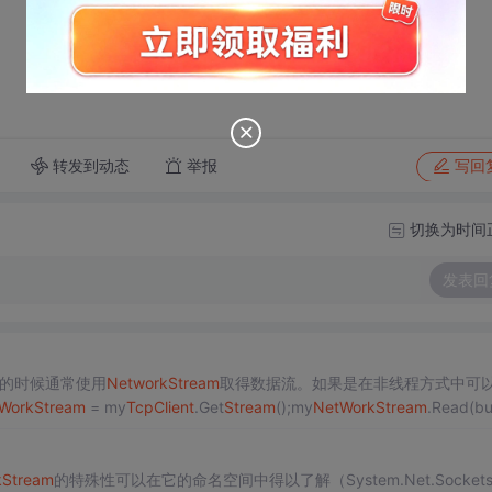
转发到动态
举报
写回
切换为时间
发表回
的时候通常使用
Network
Stream
取得数据流。如果是在非线程方式中可
Work
Stream
= my
TcpClient
.Get
Stream
();my
NetWork
Stream
.Read(bu
k
Stream
的特殊性可以在它的命名空间中得以了解（System.Net.Socket