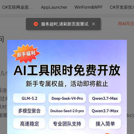
AppLauncher
WinForm&WPF
C#开发新技
C#互联网桌面应用
用AI写
服务超时,请刷新页面重试
问
以下几个问题困扰我:
性来看连接是否可用
发过来的数据
对方中途断线,还没有异常,)
塞比如连续发送abc和123,接收有没有可能接收到的是a123bc)