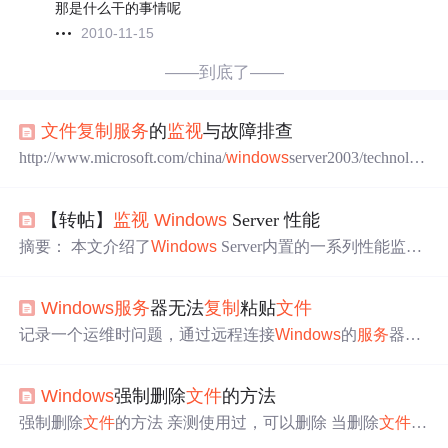
那是什么干的事情呢
2010-11-15
——到底了——
文件
复制
服务
的
监视
与故障排查
http://www.microsoft.com/china/
windows
server2003/technolog
ies/storage/dfs/tshootfrs.mspx
文件
复制
服务
的
监视
与故障排
查
文件
复制
服务
(FRS) 用于保持域控制器中 SYSVOL 共享
【转帖】
监视
Windows
Server 性能
文件
夹同步，同时还用于在运行
Windows
2000 和
Windo
ws
Server 2003 的
服务
器上
摘要： 本文介绍了
Windows
Server内置的一系列性能监控
工具及其应用方法，包括性能
监视
器、资源
监视
器、可靠
性
监视
器等，可帮助管理员优化
服务
器效率、排查问题。
Windows
服务
器无法
复制
粘贴
文件
通过学习模块内容，读者能够识别性能问题、建立性能基
线、
监视
虚拟机和网络
服务
，并掌握性能优化的关键方
记录一个运维时问题，通过远程连接
Windows
的
服务
器，
法。文章详细讲解了常用性能计数器的作用、数据收集器
发现无法直接从本地
复制
文件
粘贴到
服务
器，经过琢磨实
集的配置、系统见解功能的应用（如CPU/网络容量预
际上可能是“RDP 剪贴监听程序”进程卡死了。
测），以及
服务
器硬件、角色和子系统的优化策略。此
Windows
强制删除
文件
的方法
外，还介绍了如何通过
Windows
Admin Center进行远程性
强制删除
文件
的方法 亲测使用过，可以删除 当删除
文件
能监控，并提供了相关Power
时，遇到下面这种情况，我们无法删除的时候，可能是因