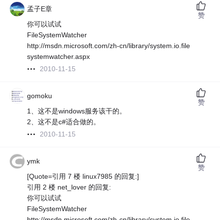
孟子E章
赞
你可以试试
FileSystemWatcher
http://msdn.microsoft.com/zh-cn/library/system.io.file
systemwatcher.aspx
2010-11-15
gomoku
赞
1、这不是windows服务该干的。
2、这不是c#适合做的。
2010-11-15
ymk
赞
[Quote=引用 7 楼 linux7985 的回复:]
引用 2 楼 net_lover 的回复:
你可以试试
FileSystemWatcher
http://msdn.microsoft.com/zh-cn/library/system.io.file