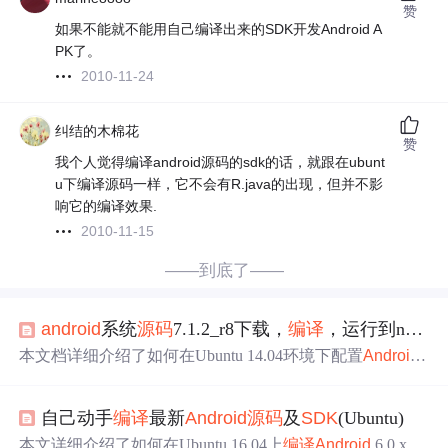
赞
如果不能就不能用自己编译出来的SDK开发Android A
PK了。
2010-11-24
纠结的木棉花
赞
我个人觉得编译android源码的sdk的话，就跟在ubunt
u下编译源码一样，它不会有R.java的出现，但并不影
响它的编译效果.
2010-11-15
——到底了——
android
系统
源码
7.1.2_r8下载，
编译
，运行到nexus5X上,
本文档详细介绍了如何在Ubuntu 14.04环境下配置
Android
7.1.2_r8
源码
的
编译
环境，包括安装JDK、Git、
Android
S
DK
等必要工具，并指导如何下载、
编译
源码
，最终将
编译
自己动手
编译
最新
Android
源码
及
SDK
(Ubuntu)
结果运行到Nexus 5X设备上。同时，文中还涉及了
源码
修
改
与
SDK
编译
测试，适合对
Android
系统
源码
感兴趣的开
本文详细介绍了如何在Ubuntu 16.04上
编译
Android
6.0.x及