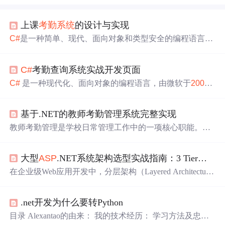
上课
考勤系统
的设计与实现
C#
是一种简单、现代、面向对象和类型安全的编程语言，
由C和C++发展而来。
C#
牢固地植根于C和C++语言族谱
中，并且会很快被C和C++程序员所熟悉。
C#
的目标在于
C#
考勤查询系统实战开发页面
把Visual Basic的高生产力和C++本身的能力结合起来。
C#
作为Microsoft Visual Studio 7.0的一部分提供给用户。除了
C#
是一种现代化、面向对象的编程语言，由微软于
2000
C#
以外，Visual Studio还支持Visual Basic、Visual C++和描
年推出，广泛应用于Windows应用、游戏开发、企业级Web
述语言VBScript和Jscript。
系统等多个领域。在Web开发中，
C#
与
ASP
.NET 框架紧
基于.NET的教师考勤管理系统完整实现
密结合，提供了高效、稳定、可扩展的开发体验。其强大
的类库支持、良好的类型安全机制以及与Visual Studio等开
教师考勤管理是学校日常管理工作中的一项核心职能。它
发工具的无缝集成，使其成为企业级Web项目开发的首选
确保了教学活动的正常进行，有助于维持教学秩序和提升
语言之一。本章将介绍
C#
在Web开发中的核心地位，并探
教育质量。通过有效的考勤管理，可以确保教师准时上课
讨其在构建现代Web应用程序中的适用性。
大型
ASP
.NET系统架构选型实战指南：3 Tier、SOA与消息总线落地要点
和参与教研活动，同时也为考核教师的工作表现提供了数
据基础。
ASP
.NET是微软推出的
一个
用于Web应用程序开
在企业级Web应用开发中，分层架构（Layered Architectur
发的.NET平台，其设计目的是为了简化Web开发的复杂
e）是理解系统组织方式的基础概念；而当业务规模扩大、
性。
ASP
.NET允许开发人员使用Visual Basic、
C#
或其他.N
并发增长、集成增多时，必须升级到物理隔离的多层架构
ET语言编写Web页面和Web服务，这些页面和服务会在服
.net开发为什么要转Python
（N-Tier），其核心在于通过Presentation/Application/Data三
务器端执行并生成动态的HTML内容。
层的独立部署与标准化通信实现弹性伸缩。该架构天然支
目录 Alexantao的由来： 我的技术经历： 学习方法及忠
撑MVC模式对UI层的工程化治理，并为面向服务架构（S