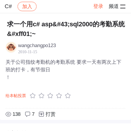
C#
登录
频道
加入
帖子详情
社区
C#
求一个用c# asp&#43;sql2000的考勤系统
&#xff01;~
wangchangpo123
2010-11-15
关于公司指纹考勤机的考勤系统 要求一天有两次上下
班的打卡，有节假日
！
给本帖投票
138
7
打赏