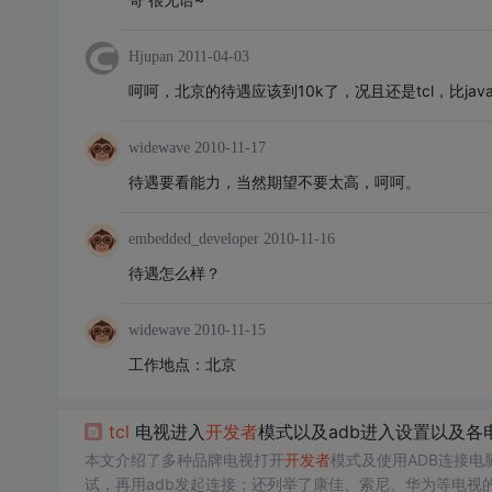
Hjupan
2011-04-03
呵呵，北京的待遇应该到10k了，况且还是tcl，比jav
widewave
2010-11-17
待遇要看能力，当然期望不要太高，呵呵。
embedded_developer
2010-11-16
待遇怎么样？
widewave
2010-11-15
工作地点：北京
tcl
电视进入
开发者
模式以及adb进入设置以及各
本文介绍了多种品牌电视打开
开发者
模式及使用ADB连接电
试，再用adb发起连接；还列举了康佳、索尼、华为等电视