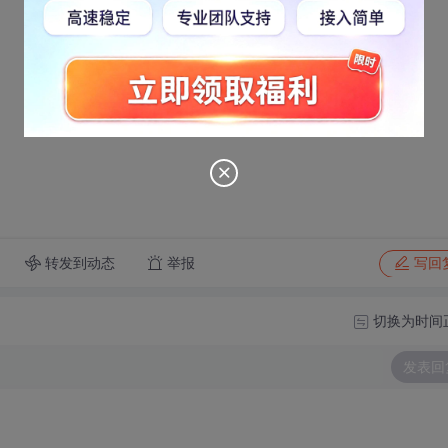
转发到动态
举报
写回
切换为时间
发表回