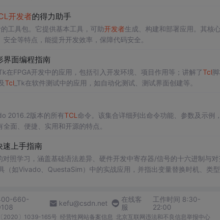
CL
开发者
的得力助手
计的工具包。它提供基本工具，可助
开发者
生成、构建和部署应用。其核
、安全等特点，能提升开发效率，保障代码安全。
形界面编程指南
_Tk在FPGA开发中的应用，包括引入开发环境、项目作用等；讲解了
Tcl
脚
及
Tcl
_Tk在软件测试中的应用，如自动化测试、测试界面创建等。
 2016.2版本的所有
TCL
命令。该集合详细列出命令功能、参数及示例
有全面、便捷、实用和开源的特点。
快速上手指南
intf的对照学习，涵盖基础语法差异、硬件开发中寄存器/信号的十六进制与
具（如Vivado、QuestaSim）中的实战应用，并指出变量替换时机、类
400-660-
在线客
工作时间 8:30-
kefu@csdn.net
0108
服
22:00
2020〕1039-165号
经营性网站备案信息
北京互联网违法和不良信息举报中心