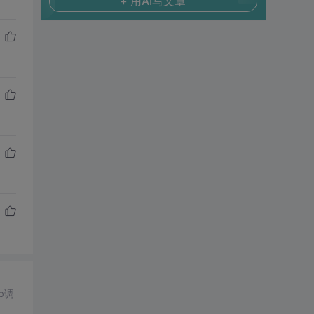
+ 用AI写文章
b调