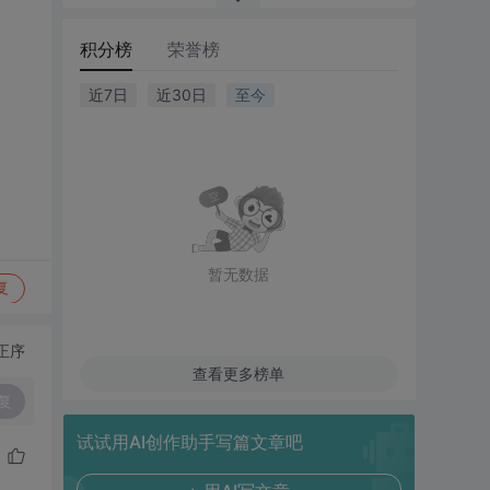
积分榜
荣誉榜
近7日
近30日
至今
暂无数据
复
正序
查看更多榜单
复
试试用AI创作助手写篇文章吧