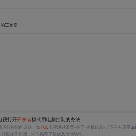
a的工资高
电视打开
开发者
模式用电脑控制的办法
脑进行控制的方法，如
TCL
电视通过设置-关于-本机信息-上下左右显示us
的相应操作步骤，同时推荐了投屏及控制软件。