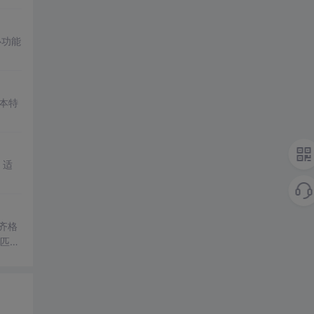
心功能
本特
，适
对齐格
型匹配