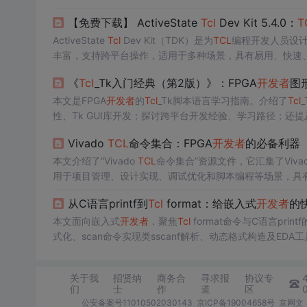
【免费下载】 ActiveState
Tcl
Dev Kit 5.4.0：
T
ActiveState
Tcl
Dev Kit（TDK）是为
TCL
编程开发人员设
丰富，支持跨平台操作，适用于多种场景，具有易用、快速
《
Tcl
_Tk入门经典（第2版）》：FPGA
开发者
图
本文是FPGA
开发者
的
Tcl
_Tk脚本语言学习指南。介绍了
Tcl
性、Tk GUI库开发；探讨跨平台开发经验、学习路径；还提
Vivado
TCL
命令集合：FPGA
开发者
的必备利器
本文介绍了“Vivado
TCL
命令集合”资源文件，它汇集了Vivado
用于项目管理、设计实现、调试优化和脚本编程等场景，具
从C语言printf到
Tcl
format：给嵌入式
开发者
的
本文面向嵌入式
开发者
，聚焦
Tcl
format命令与C语言pr
式化、scan命令实现类sscanf解析、动态格式构造及EDA工
等常见陷阱。
关于我
招贤纳
商务合
寻求报
协议专
们
士
作
道
区
公安备案号11010502030143
京ICP备19004658号
京网文〔