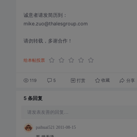
诚意者请发简历到：
mike.zuo@thalesgroup.com
请勿转载，多谢合作！
给本帖投票
119
5
打赏
分享
收藏
5 条
回复
请发表友善的回复…
paihuai521
2011-08-15
哥 很无语~