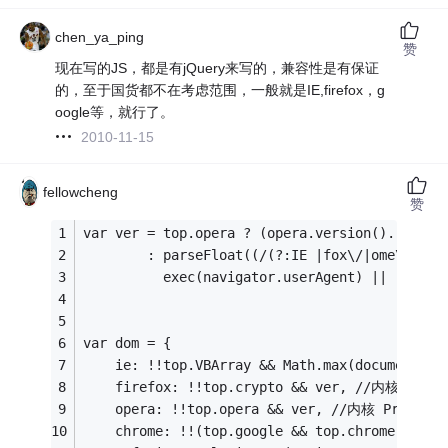
chen_ya_ping
赞
现在写的JS，都是有jQuery来写的，兼容性是有保证
的，至于国货都不在考虑范围，一般就是IE,firefox，g
oogle等，就行了。
2010-11-15
fellowcheng
赞
var ver = top.opera ? (opera.version().replac
        : parseFloat((/(?:IE |fox\/|ome\/|ion
          exec(navigator.userAgent) || [, 0])
var dom = {
    ie: !!top.VBArray && Math.max(document.do
    firefox: !!top.crypto && ver, //内核Gecko
    opera: !!top.opera && ver, //内核 Presto 
    chrome: !!(top.google && top.chrome) && 