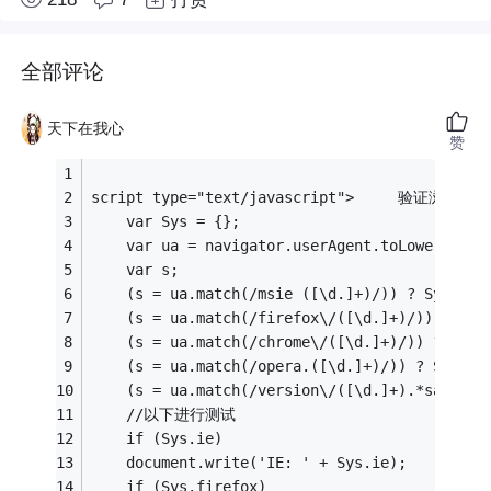
全部评论
天下在我心
赞
script type="text/javascript">     验证浏览器
    var Sys = {};
    var ua = navigator.userAgent.toLowerCase(
    var s;
    (s = ua.match(/msie ([\d.]+)/)) ? Sys.ie 
    (s = ua.match(/firefox\/([\d.]+)/)) ? Sys
    (s = ua.match(/chrome\/([\d.]+)/)) ? Sys.
    (s = ua.match(/opera.([\d.]+)/)) ? Sys.op
    (s = ua.match(/version\/([\d.]+).*safari/
    //以下进行测试
    if (Sys.ie) 
    document.write('IE: ' + Sys.ie);
    if (Sys.firefox) 