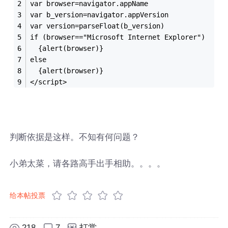
var browser=navigator.appName
var b_version=navigator.appVersion
var version=parseFloat(b_version)
if (browser=="Microsoft Internet Explorer")
  {alert(browser)}
else
  {alert(browser)}
</script>
判断依据是这样。不知有何问题？
小弟太菜，请各路高手出手相助。。。。
给本帖投票
218
7
打赏