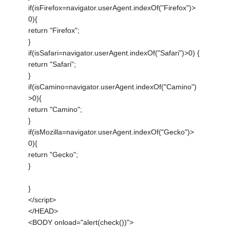
if(isFirefox=navigator.userAgent.indexOf("Firefox")>
0){
return "Firefox";
}
if(isSafari=navigator.userAgent.indexOf("Safari")>0) {
return "Safari";
}
if(isCamino=navigator.userAgent.indexOf("Camino")
>0){
return "Camino";
}
if(isMozilla=navigator.userAgent.indexOf("Gecko")>
0){
return "Gecko";
}
}
</script>
</HEAD>
<BODY onload="alert(check())">