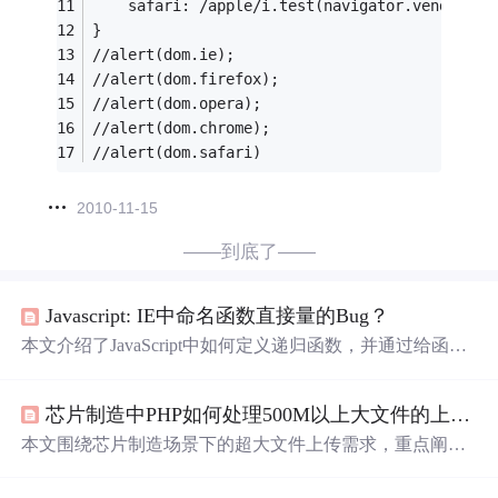
    safari: /apple/i.test(navigator.vendor) 
}
//alert(dom.ie);
//alert(dom.firefox);
//alert(dom.opera);
//alert(dom.chrome);
//alert(dom.safari)
2010-11-15
——到底了——
Javascript: IE中命名函数直接量的Bug？
本文介绍了JavaScript中如何定义递归函数，并通过给函数
直接量命名的方式实现自我调用。此外，还对比了不同
浏
览器
环境下执行同一段代码时可能出现的问题。
芯片制造中PHP如何处理500M以上大文件的上传？
本文围绕芯片制造场景下的超大文件上传需求，重点阐述
基于PHP实现10GB级文件的分片上传、断点续传与秒传机
制。核心技术涵盖前端WebUploader兼容IE8适配、localStor