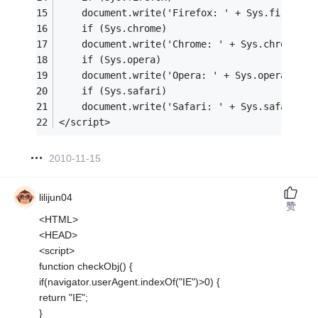
    document.write('Firefox: ' + Sys.firefox)
    if (Sys.chrome) 
    document.write('Chrome: ' + Sys.chrome);
    if (Sys.opera) 
    document.write('Opera: ' + Sys.opera);
    if (Sys.safari) 
    document.write('Safari: ' + Sys.safari);
</script>
2010-11-15
lilijun04
赞
<HTML>
<HEAD>
<script>
function checkObj() {
if(navigator.userAgent.indexOf("IE")>0) {
return "IE";
}