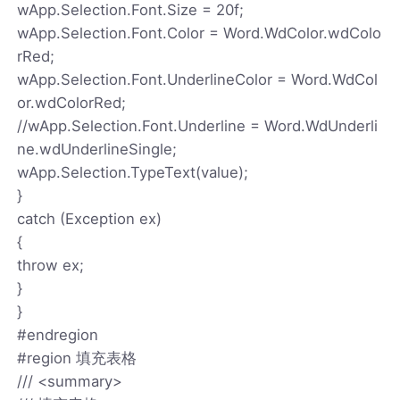
wApp.Selection.Font.Size = 20f;
wApp.Selection.Font.Color = Word.WdColor.wdColo
rRed;
wApp.Selection.Font.UnderlineColor = Word.WdCol
or.wdColorRed;
//wApp.Selection.Font.Underline = Word.WdUnderli
ne.wdUnderlineSingle;
wApp.Selection.TypeText(value);
}
catch (Exception ex)
{
throw ex;
}
}
#endregion
#region 填充表格
/// <summary>