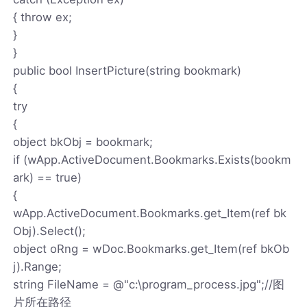
{ throw ex;
}
}
public bool InsertPicture(string bookmark)
{
try
{
object bkObj = bookmark;
if (wApp.ActiveDocument.Bookmarks.Exists(bookm
ark) == true)
{
wApp.ActiveDocument.Bookmarks.get_Item(ref bk
Obj).Select();
object oRng = wDoc.Bookmarks.get_Item(ref bkOb
j).Range;
string FileName = @"c:\program_process.jpg";//图
片所在路径