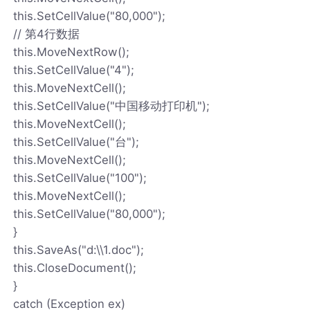
this.SetCellValue("80,000");
// 第4行数据
this.MoveNextRow();
this.SetCellValue("4");
this.MoveNextCell();
this.SetCellValue("中国移动打印机");
this.MoveNextCell();
this.SetCellValue("台");
this.MoveNextCell();
this.SetCellValue("100");
this.MoveNextCell();
this.SetCellValue("80,000");
}
this.SaveAs("d:\\1.doc");
this.CloseDocument();
}
catch (Exception ex)