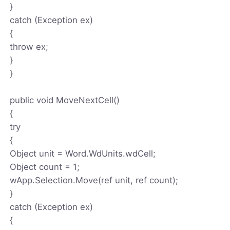
}
catch (Exception ex)
{
throw ex;
}
}
public void MoveNextCell()
{
try
{
Object unit = Word.WdUnits.wdCell;
Object count = 1;
wApp.Selection.Move(ref unit, ref count);
}
catch (Exception ex)
{