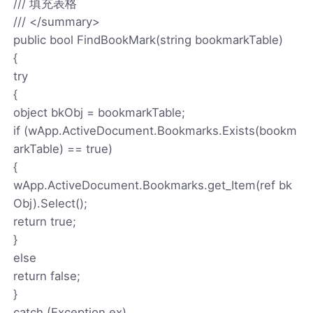
/// 填充表格
/// </summary>
public bool FindBookMark(string bookmarkTable)
{
try
{
object bkObj = bookmarkTable;
if (wApp.ActiveDocument.Bookmarks.Exists(bookm
arkTable) == true)
{
wApp.ActiveDocument.Bookmarks.get_Item(ref bk
Obj).Select();
return true;
}
else
return false;
}
catch (Exception ex)