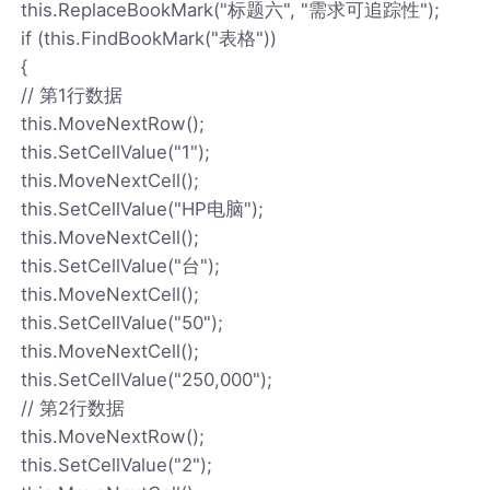
this.ReplaceBookMark("标题六", "需求可追踪性");
if (this.FindBookMark("表格"))
{
// 第1行数据
this.MoveNextRow();
this.SetCellValue("1");
this.MoveNextCell();
this.SetCellValue("HP电脑");
this.MoveNextCell();
this.SetCellValue("台");
this.MoveNextCell();
this.SetCellValue("50");
this.MoveNextCell();
this.SetCellValue("250,000");
// 第2行数据
this.MoveNextRow();
this.SetCellValue("2");