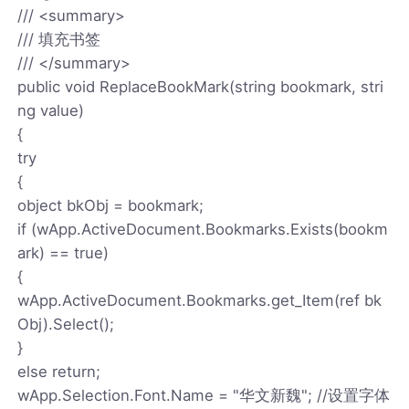
/// <summary>
/// 填充书签
/// </summary>
public void ReplaceBookMark(string bookmark, stri
ng value)
{
try
{
object bkObj = bookmark;
if (wApp.ActiveDocument.Bookmarks.Exists(bookm
ark) == true)
{
wApp.ActiveDocument.Bookmarks.get_Item(ref bk
Obj).Select();
}
else return;
wApp.Selection.Font.Name = "华文新魏"; //设置字体