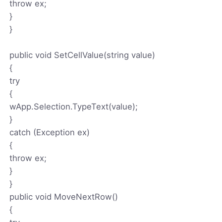
throw ex;
}
}
public void SetCellValue(string value)
{
try
{
wApp.Selection.TypeText(value);
}
catch (Exception ex)
{
throw ex;
}
}
public void MoveNextRow()
{