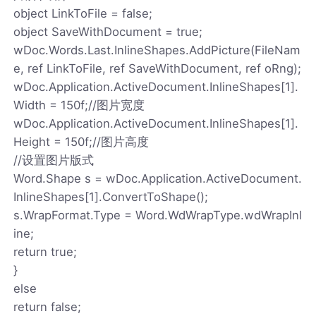
object LinkToFile = false;
object SaveWithDocument = true;
wDoc.Words.Last.InlineShapes.AddPicture(FileNam
e, ref LinkToFile, ref SaveWithDocument, ref oRng);
wDoc.Application.ActiveDocument.InlineShapes[1].
Width = 150f;//图片宽度
wDoc.Application.ActiveDocument.InlineShapes[1].
Height = 150f;//图片高度
//设置图片版式
Word.Shape s = wDoc.Application.ActiveDocument.
InlineShapes[1].ConvertToShape();
s.WrapFormat.Type = Word.WdWrapType.wdWrapInl
ine;
return true;
}
else
return false;