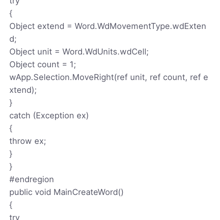
try
{
Object extend = Word.WdMovementType.wdExten
d;
Object unit = Word.WdUnits.wdCell;
Object count = 1;
wApp.Selection.MoveRight(ref unit, ref count, ref e
xtend);
}
catch (Exception ex)
{
throw ex;
}
}
#endregion
public void MainCreateWord()
{
try