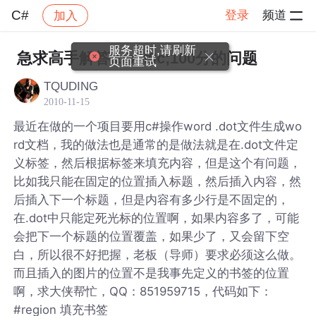
C#
登录
频道
加入
帖子详情
社区
C#
服务超时,请刷新
急求高手解答&#xff0c;100分的问题
页面重试
TQUDING
2010-11-15
最近在做的一个项目要用c#操作word .dot文件生成wo
rd文档，我的做法也是通常的是做法就是在.dot文件定
义标签，然后根据标签来填充内容，但是这个有问题，
比如我只能在固定的位置插入标题，然后插入内容，然
后插入下一个标题，但是内容有多少行是不固定的，
在.dot中只能定死光标的位置啊，如果内容多了，可能
会把下一个标题的位置覆盖，如果少了，又会留下空
白，所以很不好把握，老板（导师）要求必须这么做。
而且插入的图片的位置不是我事先定义的书签的位置
啊，求大侠帮忙，QQ：851959715，代码如下：
#region 填充书签