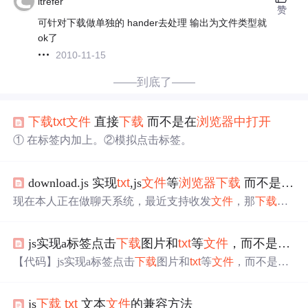
itrefer
赞
可针对下载做单独的 hander去处理 输出为文件类型就
ok了
2010-11-15
——到底了——
下载
txt
文件
直接
下载
而不是在
浏览器
中
打开
① 在标签内加上。②模拟点击标签。
download.js 实现
txt
,js
文件
等
浏览器
下载
而不是
打开
现在本人正在做聊天系统，最近支持收发
文件
，那
下载
当
然是不可避免的1.第一步想的是open一个窗口
下载
文件
但
事实证明显然不合适，现在的
浏览器
都是会主动拦截弹窗
js实现a标签点击
下载
图片和
txt
等
文件
，而不是
浏览
2.a通过download属性通知
浏览器
下载
，但是又有一个问
题，针对rar结尾的压缩
文件
当然是没有问题的，但是例如j
【代码】js实现a标签点击
下载
图片和
txt
等
文件
，而不是
浏
s，
txt
的
浏览器
会自动解析，这然就会造成
文件
不是
下载
而
览器
打开
预览。
是预览显然不符合要求3.后来找到了一个 “download.js”
地...
js
下载
txt
文本
文件
的兼容方法