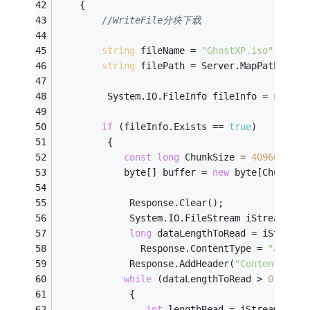
    {
//WriteFile分块下载
string
 fileName = 
"GhostXP.iso"
;
//客
string
 filePath = Server.MapPath(
"kej
         System.IO.FileInfo fileInfo = 
new
 Sy
if
 (fileInfo.Exists == 
true
)
         {
const
long
 ChunkSize = 
409600
;
//
            byte[] buffer = 
new
 byte[ChunkSiz
             Response.Clear();
             System.IO.FileStream iStream = S
long
 dataLengthToRead = iStream.
               Response.ContentType = 
"applic
             Response.AddHeader(
"Content-Disp
while
 (dataLengthToRead > 
0
 && Re
             {
int
 lengthRead = iStream.Read