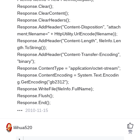
Response.Clear();
Response.ClearContent();
Response.ClearHeaders();
Response.AddHeader("Content-Disposition", "attach
ment;filename=" + HttpUtility.UrlEncode(filename));
Response.AddHeader("Content-Length", fileInfo.Len
gth.ToString());
Response.AddHeader("Content-Transfer-Encoding",
"binary");
Response.ContentType = "application/octet-stream";
Response.ContentEncoding = System.Text.Encodin
g.GetEncoding("gb2312");
Response.WriteFile(fileInfo.FullName);
Response.Flush();
Response.End();
2010-11-15
lilihua520
赞