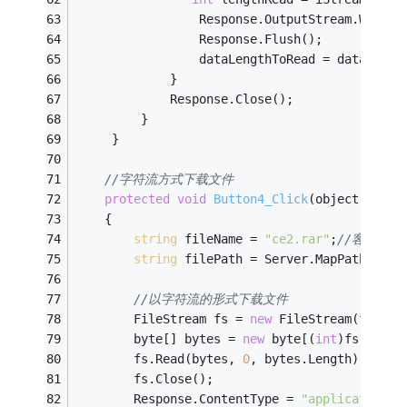
                 Response.OutputStream.Write(
                 Response.Flush();
                 dataLengthToRead = dataLengt
             }
             Response.Close();
         }
     }
//字符流方式下载文件
protected
void
Button4_Click
(object sende
    {
string
 fileName = 
"ce2.rar"
;
//客户端
string
 filePath = Server.MapPath(
"kej
//以字符流的形式下载文件
        FileStream fs = 
new
 FileStream(filePa
        byte[] bytes = 
new
 byte[(
int
)fs.Lengt
        fs.Read(bytes, 
0
, bytes.Length);
        fs.Close();
        Response.ContentType = 
"application/o