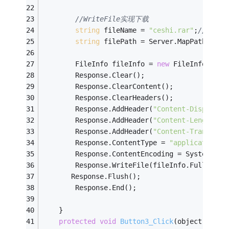
//WriteFile实现下载
string
 fileName = 
"ceshi.rar"
;
//客户
string
 filePath = Server.MapPath(
"kej
        FileInfo fileInfo = 
new
 FileInfo(file
        Response.Clear();
        Response.ClearContent();
        Response.ClearHeaders();
        Response.AddHeader(
"Content-Dispositi
        Response.AddHeader(
"Content-Length"
, 
        Response.AddHeader(
"Content-Transfer-
        Response.ContentType = 
"application/o
        Response.ContentEncoding = System.Tex
        Response.WriteFile(fileInfo.FullName)
       Response.Flush();
        Response.End();
    }
protected
void
Button3_Click
(object sende