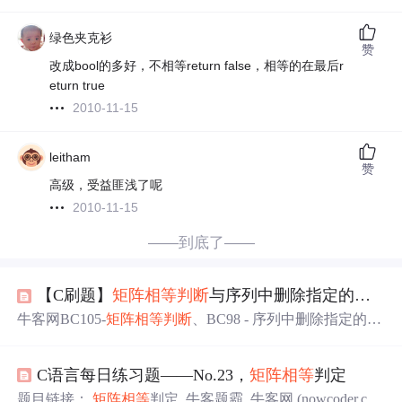
绿色夹克衫
赞
改成bool的多好，不相等return false，相等的在最后r
eturn true
2010-11-15
leitham
赞
高级，受益匪浅了呢
2010-11-15
——到底了——
【C刷题】
矩阵
相等
判断
与序列中删除指定的数字
牛客网BC105-
矩阵
相等
判断
、BC98 - 序列中删除指定的数
字的做题思路,用c语言实现。
C语言每日练习题——No.23，
矩阵
相等
判定
题目链接：
矩阵
相等
判定_牛客题霸_牛客网 (nowcoder.co