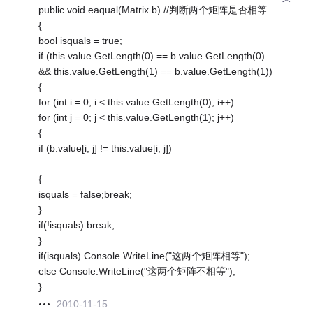
public void eaqual(Matrix b) //判断两个矩阵是否相等
{
bool isquals = true;
if (this.value.GetLength(0) == b.value.GetLength(0)
&& this.value.GetLength(1) == b.value.GetLength(1))
{
for (int i = 0; i < this.value.GetLength(0); i++)
for (int j = 0; j < this.value.GetLength(1); j++)
{
if (b.value[i, j] != this.value[i, j])
{
isquals = false;break;
}
if(!isquals) break;
}
if(isquals) Console.WriteLine("这两个矩阵相等");
else Console.WriteLine("这两个矩阵不相等");
}
2010-11-15