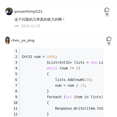
guoyanhong1111
赞
这个问题的几率真的挺大的啊！
2010-11-15
chen_ya_ping
赞
Int32 num = 
8496
;
            IList<Int32> lists = 
new
 List<Int
while
 (num != 
0
)
            {
                lists.Add(num%
10
);
                num = num / 
10
;
            }
            foreach (
int
 item in lists)
            {
                Response.Write(item.ToString(
            }