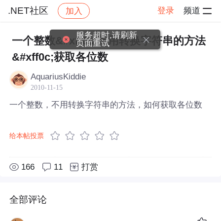
.NET社区
登录
频道
加入
帖子详情
社区
.NET社区
服务超时,请刷新
一个整数&#xff0c;不用转换字符串的方法
页面重试
&#xff0c;获取各位数
AquariusKiddie
2010-11-15
一个整数，不用转换字符串的方法，如何获取各位数
给本帖投票
166
11
打赏
全部评论