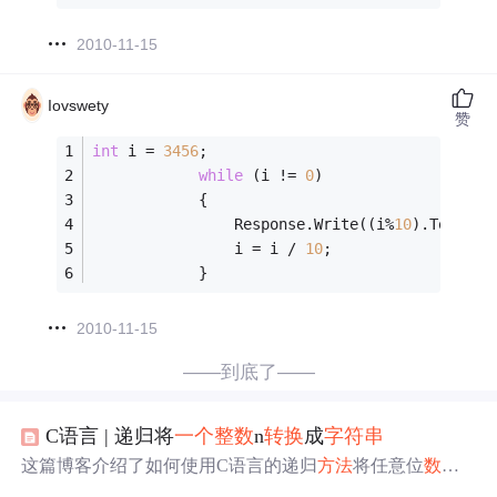
2010-11-15
Iovswety
赞
int
 i = 
3456
;
while
 (i != 
0
)
            {
                Response.Write((i%
10
).ToStrin
                i = i / 
10
;
            }
2010-11-15
——到底了——
C语言 | 递归将
一个
整
数
n
转换
成
字符串
这篇博客介绍了如何使用C语言的递归
方法
将任意位
数
的
整
数
转换
为
字符串
。内容包括处理负
数
、字符编码
转换
以