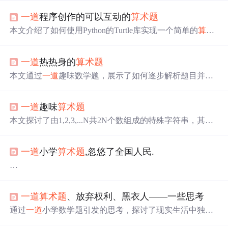
一道
程序创作的可以互动的
算术题
本文介绍了如何使用Python的Turtle库实现一个简单的
算术
题
解题器，通过输入用户答案并与预设随机乘法问题的结
果比较，展示了一个基础的编程教学案例。
一道
热热身的
算术题
本文通过
一道
趣味数学题，展示了如何逐步解析题目并找
到正确答案。从整体到局部，由浅入深地解释了每个步骤
背后的逻辑，最终得出答案为9。
一道
趣味
算术题
本文探讨了由1,2,3,...N共2N个数组成的特殊字符串，其中2
个1之间有1个数，2个2之间有2个数等。通过不同的编程语
言和方法实现了解决方案，包括Visual Basic和C++。
一道
小学
算术题
,忽悠了全国人民.
如果我出
一道
这样的
算术题
:
一道
算术题
、放弃权利、黑衣人——一些思考
我现在有100块钱,以后我的钱会在一定范围内变化,当上升
达到4%的时候你就给我一块糖吃.
通过
一道
小学数学题引发的思考，探讨了现实生活中独立
如果我的钱减少4%的时候我就给你们一块糖吃.
思考的重要性，并将其与教育方式、工作态度及团队合作