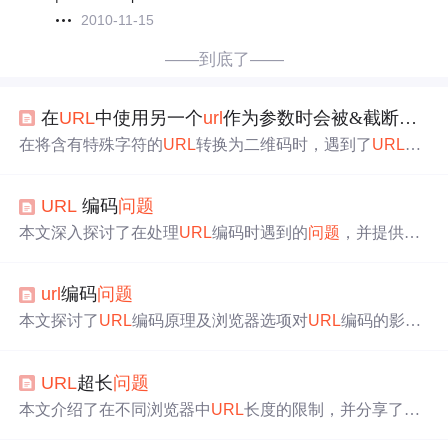
2010-11-15
——到底了——
在
URL
中使用另一个
url
作为参数时会被&截断的
问
在将含有特殊字符的
URL
转换为二维码时，遇到了
URL
中
的&符号导致参数截断的
问题
。本文详细解释了
问题
原
因，并提供了解决方案，即使用
url
encode或encodeURICom
URL
编码
问题
ponent函数对
URL
进行编码。
本文深入探讨了在处理
URL
编码时遇到的
问题
，并提供了
从NSString到CF
URL
的高效转换方法，确保了
URL
在传输
过程中正确无误地解析。
url
编码
问题
本文探讨了
URL
编码原理及浏览器选项对
URL
编码的影
响，并详细分析了不同编码方式下中文字符在
URL
及参数
中的表现形式，同时给出了在JSP中处理乱码
问题
的有效解
URL
超长
问题
决方案。
本文介绍了在不同浏览器中
URL
长度的限制，并分享了一
个因标签过多导致
URL
超长的bug案例。开发人员通过将G