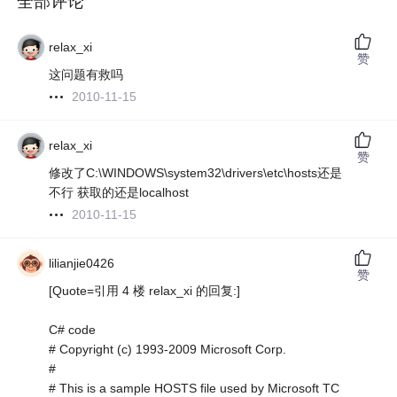
全部评论
relax_xi
赞
这问题有救吗
2010-11-15
relax_xi
赞
修改了C:\WINDOWS\system32\drivers\etc\hosts还是
不行 获取的还是localhost
2010-11-15
lilianjie0426
赞
[Quote=引用 4 楼 relax_xi 的回复:]
C# code
# Copyright (c) 1993-2009 Microsoft Corp.
#
# This is a sample HOSTS file used by Microsoft TC