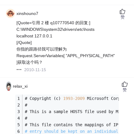
xinshouno7
赞
[Quote=引用 2 楼 q107770540 的回复:]
C:\WINDOWS\system32\drivers\etc\hosts
localhost 127.0.0.1
[/Quote]
你指的跟路径我可以理解为
Request.ServerVariables[ "APPL_PHYSICAL_PATH"
]获取这个吗？
2010-11-15
relax_xi
赞
# Copyright (c) 
1993
-2009
 Microsoft Corp.
#
# This is a sample HOSTS file used by Microso
#
# This file contains the mappings of IP addre
# entry should be kept on an individual 
line
.