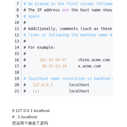
# be placed in the first column followed by t
# The IP address 
and
 the host name should be 
# space.
#
# Additionally, comments (such as these) may 
# lines or following the machine name denoted
#
# For example:
#
#      
102.54
.94
.97
     rhino.acme.com       
#       
38.25
.63
.10
     x.acme.com           
# localhost name resolution is handled within
#	
127.0
.0
.1
       localhost
#	::
1
             localhost
# 127.0.0.1 localhost
# ::1 localhost
把这两个修改了是吗