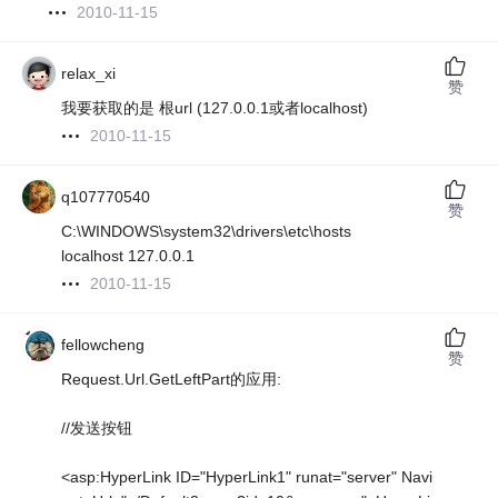
2010-11-15
relax_xi
赞
我要获取的是 根url (127.0.0.1或者localhost)
2010-11-15
q107770540
赞
C:\WINDOWS\system32\drivers\etc\hosts
localhost 127.0.0.1
2010-11-15
fellowcheng
赞
Request.Url.GetLeftPart的应用:
//发送按钮
<asp:HyperLink ID="HyperLink1" runat="server" Navi