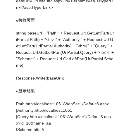
gateUrl="~/Default3.aspx?id=10&name=aa">HyperLi
nk</asp:HyperLink>
//接收页面
string baseUrl = "Path:" + Request.Url.GetLeftPart(Ur
iPartial.Path) + "<br>|" + "Authority:" + Request.Url.G
etLeftPart(UriPartial.Authority) + "<br>|" + "Query:" +
Request.Url.GetLeftPart(UriPartial.Query) + "<br>|" +
"Scheme:" + Request.Url.GetLeftPart(UriPartial.Sche
me);
Response.Write(baseUrl);
//显示结果
Path:http://localhost:1061/WebSite1/Default3.aspx
|Authority:http://localhost:1061
|Query:http://localhost:1061/WebSite1/Default3.asp
x?id=10&name=aa
|Scheme:http://