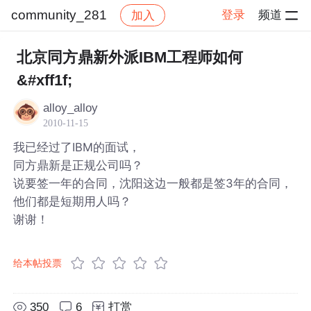
community_281
登录
频道
加入
帖子详情
社区
community_281
北京同方鼎新外派IBM工程师如何
&#xff1f;
alloy_alloy
2010-11-15
我已经过了IBM的面试，
同方鼎新是正规公司吗？
说要签一年的合同，沈阳这边一般都是签3年的合同，
他们都是短期用人吗？
谢谢！
给本帖投票
350
6
打赏