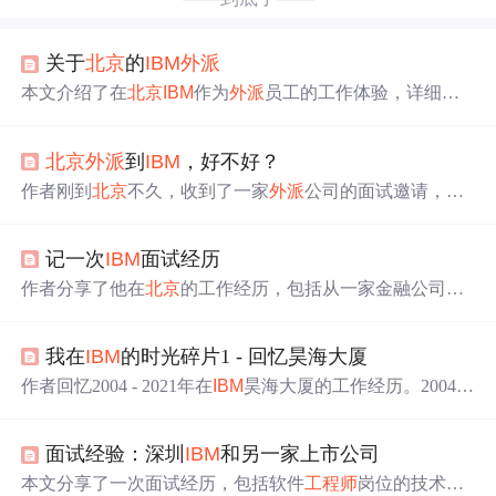
关于
北京
的
IBM
外派
本文介绍了在
北京
IBM
作为
外派
员工的工作体验，详细对
比了GBS、CRL和CDL三个部门的特点，包括技术要求、
工作强度及团队氛围等，并提供了面试建议。
北京
外派
到
IBM
，好不好？
作者刚到
北京
不久，收到了一家
外派
公司的面试邀请，将
被
外派
至
IBM
工作。面试前，HR询问了作者的薪资期望及
之前的工作薪资水平，并介绍了福利待遇。作者对于可能
记一次
IBM
面试经历
分配的项目组还不清楚，但表达了希望从事软件开发工作
的意愿。
作者分享了他在
北京
的工作经历，包括从一家金融公司跳
槽到一家创业公司的经历，最终通过一系列偶然的机会得
到了
IBM
外派
工作的面试邀请。尽管对某些技术不熟悉，
我在
IBM
的时光碎片1 - 回忆昊海大厦
他还是努力学习并通过了面试，但最终拒绝了
外派
职位。
作者回忆2004 - 2021年在
IBM
昊海大厦的工作经历。2004年
作为外包人员入职，2005年成为正式员工。介绍了Websph
ere和Tivoli部门情况，提及
IBM
的福利变化、等级观念，还
面试经验：深圳
IBM
和另一家上市公司
回忆了同事、经理，以及周边生活场景，那是充实且难忘
的岁月。
本文分享了一次面试经历，包括软件
工程师
岗位的技术面