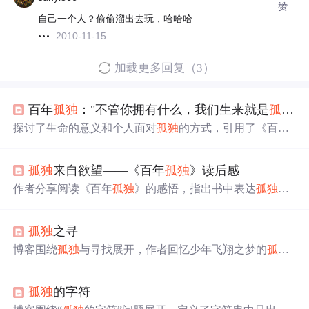
赞
自己一个人？偷偷溜出去玩，哈哈哈
2010-11-15
加载更多回复（3）
百年
孤独
："不管你拥有什么，我们生来就是
孤独
"
探讨了生命的意义和个人面对
孤独
的方式，引用了《百年
孤独
》中的名言，并通过历史人物的例子展示了不同的人
生态度。
孤独
来自欲望——《百年
孤独
》读后感
作者分享阅读《百年
孤独
》的感悟，指出书中表达
孤独
是
人与生俱来的，源于欲望且不可避免。书中人物各有独特
孤独
，作者通过重复人名体现命运轮回。还介绍了书中的
孤独
之寻
魔幻现实主义描写，最后阐述了
孤独
与寂寞的区别，提醒
人们认清
孤独
以从容面对生活。
博客围绕
孤独
与寻找展开，作者回忆少年飞翔之梦的
孤独
迷茫，思考生命意义，认为生命过程是寻找过程，每个人
寻找是唯一的，所以
孤独
。还提及对
孤独
诗句的迷恋，在
孤独
的字符
尘世中迷失寻找方向，
孤独
让人思考和行走。