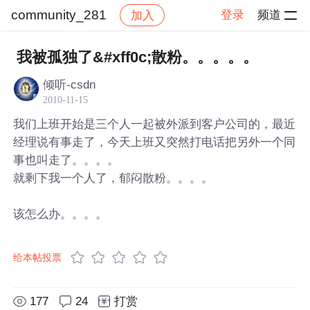
community_281
登录
频道
加入
帖子详情
社区
community_281
我被孤独了&#xff0c;散粉。。。。。
倾听-csdn
2010-11-15
我们上班开始是三个人一起被外派到客户公司的，最近
经理说有事走了，今天上班又突然打电话把另外一个同
事也叫走了。。。。
就剩下我一个人了，郁闷散粉。。。。
该怎么办。。。。
给本帖投票
177
24
打赏