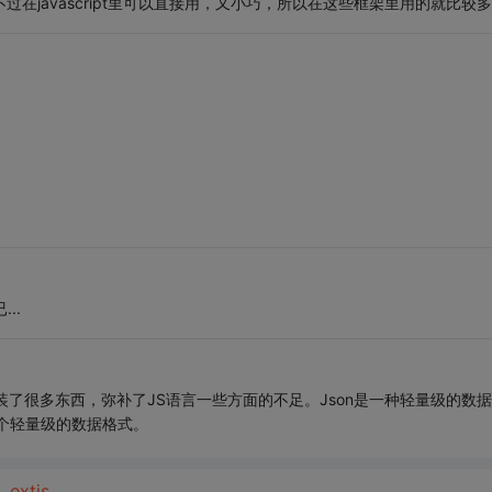
类似，不过在javascript里可以直接用，又小巧，所以在这些框架里用的就比较
..
库，封装了很多东西，弥补了JS语言一些方面的不足。Json是一种轻量级的数
这个轻量级的数据格式。
，
ext
js