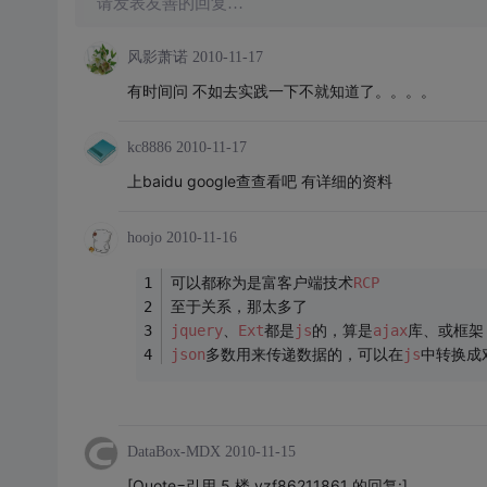
请发表友善的回复…
风影萧诺
2010-11-17
有时间问 不如去实践一下不就知道了。。。。
kc8886
2010-11-17
上baidu google查查看吧 有详细的资料
hoojo
2010-11-16
可以都称为是富客户端技术
RCP
至于关系，那太多了
jquery
、
Ext
都是
js
的，算是
ajax
库、或框架
json
多数用来传递数据的，可以在
js
中转换成
DataBox-MDX
2010-11-15
[Quote=引用 5 楼 yzf86211861 的回复:]