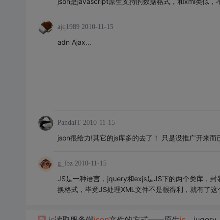
json是javascript原生支持的数据格式，和xml
ajq1989
2010-11-15
adn Ajax...
PandaIT
2010-11-15
json很给力!其它的js库多的去了！ 只是没推广开来而已.
g_lbz
2010-11-15
JS是一种语言，jquery和exjs是JS下的两个类
换格式，毕竟JS处理XML文件不是很得利，就有了
js
读取服务端
js
on
文件的方式——原生
js
，juqery