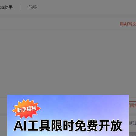
da助手
问答
用AI写
转发到动态
举报
写回
切换为时间