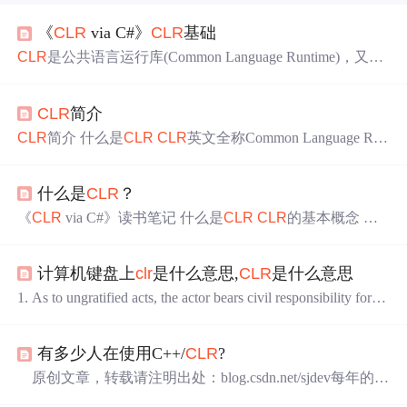
《
CLR
via C#》
CLR
基础
CLR
是公共语言运行库(Common Language Runtime)，又叫
公共语言运行时。
CLR
和Java虚拟机一样也是一个运行时
环境，是一个可由多种编程语言使用的运行环境，可由面
CLR
简介
向
CLR
的所有语言使用。它负责资源管理（内存分配和垃
圾收集等），并保证应用和底层操作系统之间必要的分
CLR
简介 什么是
CLR
CLR
英文全称Common Language Run
离。 .NET框架是一种以
CLR
为基础、支持多种语言（C
time，即公共语言运行时。 乍一看到这个概念确实不明
#、F#、VB.NET、C++、Python等）的开发的软件...
白，什么是语言运行时？ 简单来说，就是一个程序运行所
什么是
CLR
？
需要的环境，包括各种资源、各种操作等等。 通常来说，
不同语言、不同操作系统所需要的运行时环境都不一样。
《
CLR
via C#》读书笔记 什么是
CLR
CLR
的基本概念 通
举个例子，Windows上的可执行程序都被包装成了.exe格
用语言运行平台(Common Language Runtime，简称
CLR
)是
式，而这种.exe格式文件提供了一个程序从加载到运行所
微软为他们的.Net虚拟机所选用的名称。这是通用语言架
需要的所有资源和环境。 而
CLR
提供了： 1、一个支持GC
计算机键盘上
clr
是什么意思,
CLR
是什么意思
构(简称CLI)的微软实现版本，它定义了一个代码运行的环
的虚拟机，该虚拟机有自己的一套指令集，即CIL（公共
境。
CLR
运行一种称为“通用中间语言”的字节码，这个是
1. As to ungratified acts, the actor bears civil responsibility for su
微软的通用中间语言实现版本。
ch acts.本条共仅四款，但
CLR
把第一款分为两款，这样全
条多了一款，共有五款了。2.
CLR
_TI:This function clears th
有多少人在使用C++/
CLR
?
e transmit interrupt flag of the serial interface.
CLR
_...
原创文章，转载请注明出处：blog.csdn.net/sjdev每年的编
程语言排行榜出来以后，都照例会有人对编程语言现状
进