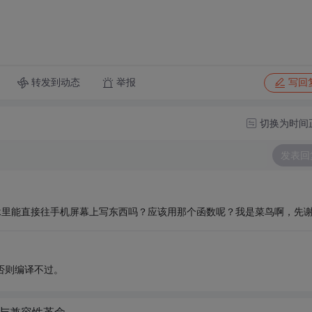
转发到动态
举报
写回
切换为时间
发表回
k里能直接往手机屏幕上写东西吗？应该用那个函数呢？我是菜鸟啊，先
否则编译不过。
性能与兼容性革命