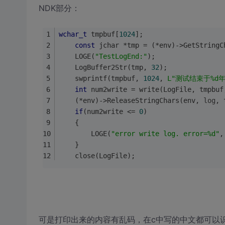
NDK部分：
wchar_t
 tmpbuf[
1024
];
const
 jchar *tmp = (*env)->GetStringC
	LOGE(
"TestLogEnd:"
);
	LogBuffer2Str(tmp, 
32
);
	swprintf(tmpbuf, 
1024
, 
L"测试结束于%d年%
int
 num2write = write(LogFile, tmpbuf
	(*env)->ReleaseStringChars(env, 
log
, 
if
(num2write <= 
0
)
	{
		LOGE(
"error write log. error=%d"
,
	}
	close(LogFile);
可是打印出来的内容有乱码，在c中写的中文都可以识