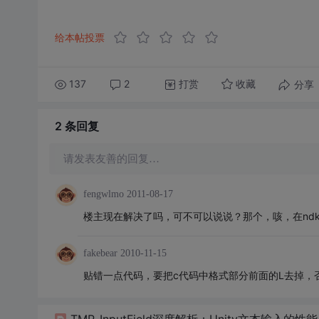
给本帖投票
137
2
打赏
分享
收藏
2 条
回复
请发表友善的回复…
fengwlmo
2011-08-17
楼主现在解决了吗，可不可以说说？那个，咳，在nd
fakebear
2010-11-15
贴错一点代码，要把c代码中格式部分前面的L去掉，
TMP_InputField深度解析：Unity文本输入的