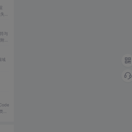
渲
跳失、
，并
符与
后附有
领域
Code
分类，