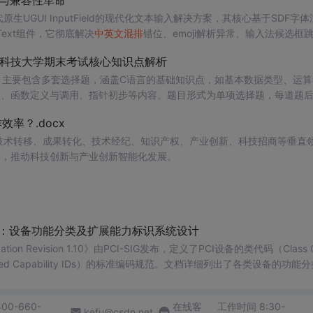
Unity中替代原生UGUI InputField的现代化文本输入解决方案，其核心基于SDF字体
统Text组件，它彻底解决
中英文
混排
错位、emoji解析异常、输入法候选框
化、双向文本（BIDI）支持与字形单元（Grapheme Cluster）识别
南科技大学期末考试核心知识点解析
，主要包含多套选择题，涵盖C语言的基础知识点，如基本数据类型、运算
理
、函数定义与调用、指针初步等内容。题目形式为单项选择题，每道题
等院校计算机相关专业学习C语言课
率？.docx
掌握程度；
读建议：建议结合教材和上机实践进行练习，
在技术转移、成果转化、技术经纪、知识产权、产业创新、科技招商等垂直
后的程序执行流程，以达到真正掌握语言特性的目的。
案，推动科技创新与产业创新智能化发展。
配：设备功能分类及扩展能力标识系统设计
ication Revision 1.10》由PCI-SIG发布，定义了PCI设备的类代码（Class 
nded Capability IDs）的标准编码规范。文档详细列出了各类设备的功能
备类型分配唯一的Base Class、Sub-C
400-660-
在线客
工作时间 8:30-
kefu@csdn.net