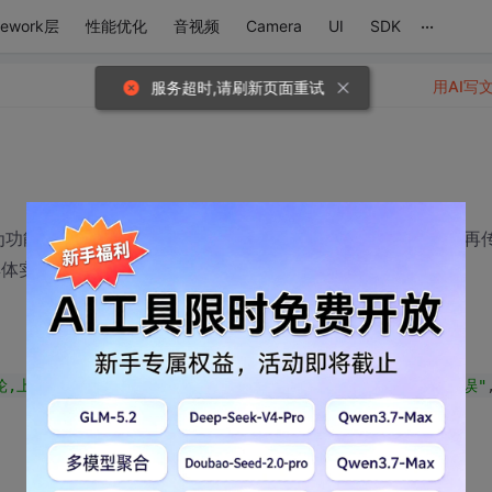
...
mework层
性能优化
音视频
Camera
UI
SDK
用AI写
服务超时,请刷新页面重试
功能模块核心在NDK层，所以我把一些字串在java处理后，再
具体实现如下：
轮,上电测试%d次,下电测试%d次\nSDC私有命令%d条，共发现%d个错误"