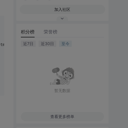
加入社区
积分榜
荣誉榜
近7日
近30日
至今
>tm_mday, p->tm_hour, p->tm_min, (
wchar_t
*)tmp);
暂无数据
查看更多榜单