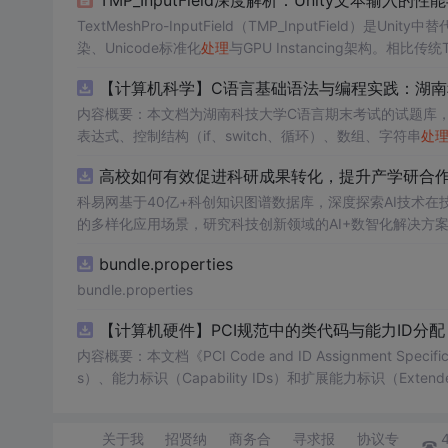
TextMeshPro-InputField（TMP_InputField）是
染、Unicode标准化
处理
与GPU Instancing架构。相比传
光标定位不准等国际化交互顽疾。技术上依托ICU库实现NFC规范
【计算机科学】C语言基础语法与编程实践：湖
通过异步顶点缓冲池和CommandBuff
内容概要：本文档为湖南科技大学C语言期末考试的试题库
表达式、控制结构（if、switch、循环）、数组、字符串
处
正确答案，旨在帮助学生巩固C语言语法和程序逻辑理解，提升编程实践能力。; 适合人群：适用于高
高校如何有效促进科研成果转化，提升产学研合作效
程的学生，特别是准备期末考试或需要强化基础知识的初学者。; 使用场景及目标：①用于考前复习，检验对C语言核心概念的
②辅助教师出题或课堂教学练习；③通过反复练习提高编程思维与代码逻辑分析能力。; 阅
科易网基于40亿+科创知识图谱数据库，深度探索AI技术
重点关注易错题和涉及复杂逻辑控制的题目，理解每道题背
的多样化应用场景，研究科技创新领域的AI+数智化解决方
bundle.properties
bundle.properties
【计算机硬件】PCI规范中的类代码与能力ID分
内容概要：本文档《PCI Code and ID Assignment Specif
s）、能力标识（Capability IDs）和扩展能力标识（Exte
包括存储控制器、网络控制器、显示设备、输入设备等，并为每种设
关于我
招贤纳
商务合
寻求报
协议专