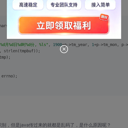
hars(env, 
log
, 
NULL
);
d月%d日%d时%d分, %ls"
, 
1900
+p->tm_year, 
1
+p->tm_mon, p-
, 
strlen
(tmpbuf));
tmp);
 errno);
别，但是java传过来的就都是乱码了，是什么原因呢？